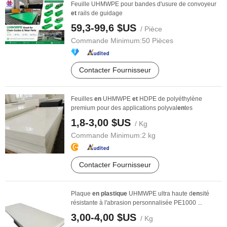
Feuille UHMWPE pour bandes d'usure de convoyeur
et
rails de guidage
59,3-99,6 $US
/ Pièce
Commande Minimum:
50 Pièces
Contacter Fournisseur
Feuilles
en
UHMWPE
et
HDPE de polyéthylène
premium pour des applications polyval
en
tes
1,8-3,00 $US
/ Kg
Commande Minimum:
2 kg
Contacter Fournisseur
Plaque
en
plastique
UHMWPE ultra haute d
en
sité
résistante à l'abrasion personnalisée PE1000 ...
3,00-4,00 $US
/ Kg