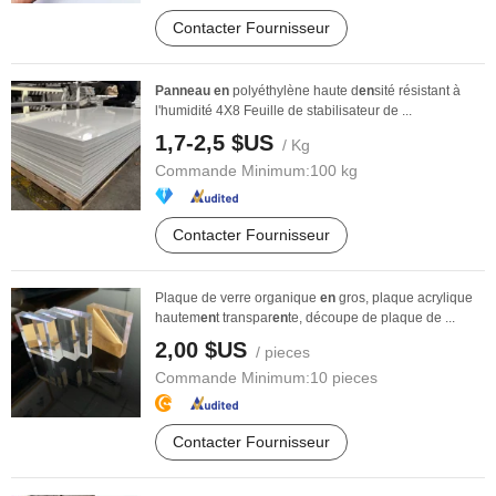
Contacter Fournisseur
Panneau
en
polyéthylène haute d
en
sité résistant à
l'humidité 4X8 Feuille de stabilisateur de ...
1,7-2,5 $US
/ Kg
Commande Minimum:
100 kg
Contacter Fournisseur
Plaque de verre organique
en
gros, plaque acrylique
hautem
en
t transpar
en
te, découpe de plaque de ...
2,00 $US
/ pieces
Commande Minimum:
10 pieces
Contacter Fournisseur