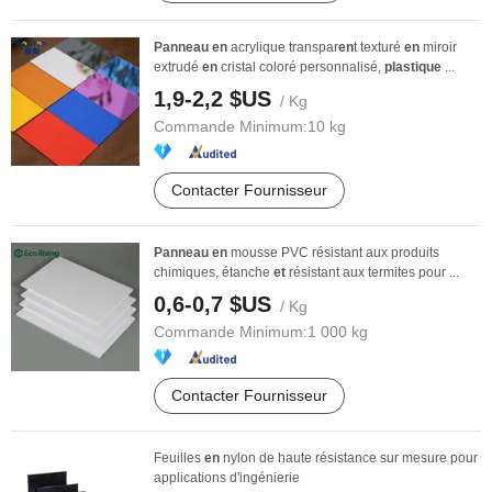
Panneau
en
acrylique transpar
en
t texturé
en
miroir
extrudé
en
cristal coloré personnalisé,
plastique
...
1,9-2,2 $US
/ Kg
Commande Minimum:
10 kg
Contacter Fournisseur
Panneau
en
mousse PVC résistant aux produits
chimiques, étanche
et
résistant aux termites pour ...
0,6-0,7 $US
/ Kg
Commande Minimum:
1 000 kg
Contacter Fournisseur
Feuilles
en
nylon de haute résistance sur mesure pour
applications d'ingénierie