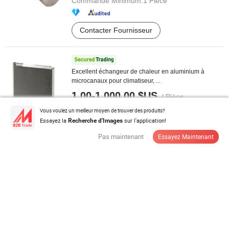
Commande Minimum:
1 Pièce
Contacter Fournisseur
Excellent échangeur de chaleur en aluminium à
microcanaux pour climatiseur, ...
1,00-1 000,00 $US
/ Pièce
Commande Minimum:
1 Pièce
Vous voulez un meilleur moyen de trouver des produits?
Essayez la
sur l'application!
Recherche d'Images
Pas maintenant
Essayez Maintenant
Contacter Fournisseur
Unité d'échangeur de chaleur de refroidissement
spécial pour ligne de production ...
15 000,00-700 000,00 $US
/ Pièce
Commande Minimum:
1 Pièce