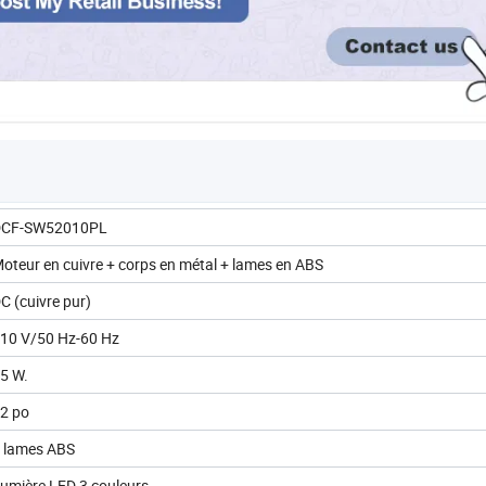
DCF-SW52010PL
oteur en cuivre + corps en métal + lames en ABS
C (cuivre pur)
10 V/50 Hz-60 Hz
5 W.
2 po
 lames ABS
umière LED 3 couleurs