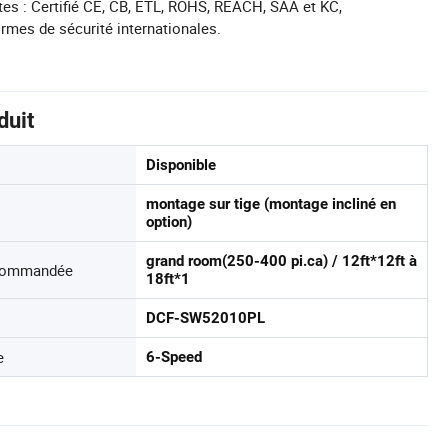
tes : Certifié CE, CB, ETL, ROHS, REACH, SAA et KC,
mes de sécurité internationales.
duit
Disponible
montage sur tige (montage incliné en
option)
grand room(250-400 pi.ca) / 12ft*12ft à
ecommandée
18ft*1
DCF-SW52010PL
e
6-Speed