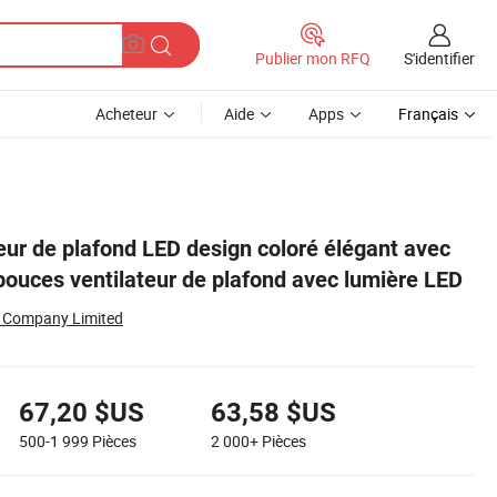
S'identifier
Publier mon RFQ
Acheteur
Aide
Apps
Français
ère LED
eur de plafond LED design coloré élégant avec
pouces ventilateur de plafond avec lumière LED
al Company Limited
67,20 $US
63,58 $US
500-1 999
Pièces
2 000+
Pièces