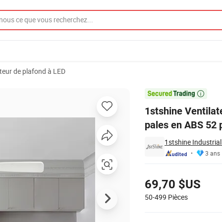
teur de plafond à LED
ré élégant avec pales en ABS 52 pouces ventilateur de plafond avec lumi

1stshine Ventilat
pales en ABS 52 
1stshine Industri
3 ans
Tarifs
69,70 $US
50-499
Pièces