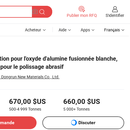
S'identifier
Publier mon RFQ
Acheteur
Aide
Apps
Français
tion pour l'oxyde d'alumine fusionnée blanche,
pour le polissage abrasif
 Dongrun New Materials Co., Ltd.
670,00 $US
660,00 $US
500-4 999
Tonnes
5 000+
Tonnes
emande
Discuter