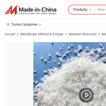
Produits
Toutes Catégories
Accueil
Métallurgie, Minéral & Énergie
Matériel réfractaire
Ma
Images du produit de Usines de fabrication pour l'oxyde d'alumine fus