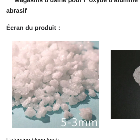
abrasif
Écran du produit :
L'alumine blanc fondu