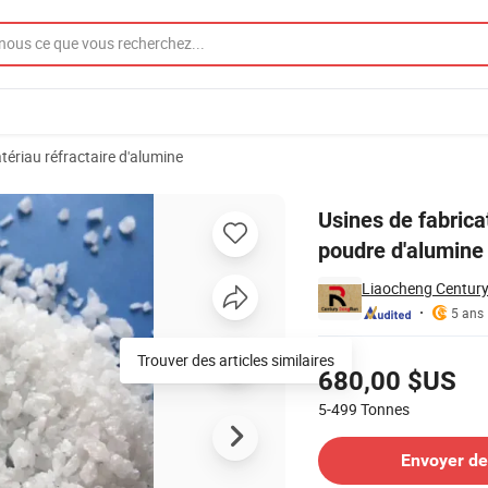
tériau réfractaire d'alumine
ionnée blanche, poudre d'alumine pour le polissage abrasif
Usines de fabrica
poudre d'alumine 
Liaocheng Century
5 ans
Tarifs
Trouver des articles similaires
680,00 $US
5-499
Tonnes
Contacter le Fournisseur
Envoyer d