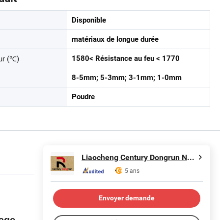
Disponible
matériaux de longue durée
ur (℃)
1580< Résistance au feu < 1770
8-5mm; 5-3mm; 3-1mm; 1-0mm
Poudre
Liaocheng Century Dongrun New Materials Co., Ltd.
5 ans
Envoyer demande
sage