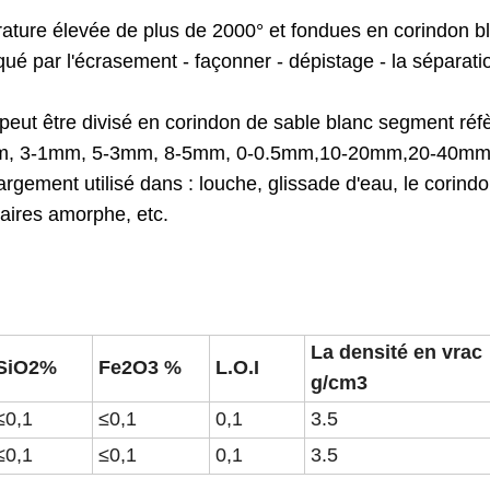
rature élevée de plus de 2000° et fondues en corindon b
qué par l'écrasement - façonner - dépistage - la séparati
peut être divisé en corindon de sable blanc segment réf
-0mm, 3-1mm, 5-3mm, 8-5mm, 0-0.5mm,10-20mm,20-40mm
t utilisé dans : louche, glissade d'eau, le corindo
taires amorphe, etc.
La densité en vrac
SiO2%
Fe2O3 %
L.O.I
g/cm3
≤0,1
≤0,1
0,1
3.5
≤0,1
≤0,1
0,1
3.5