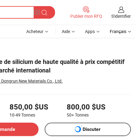
S'identifier
Publier mon RFQ
Acheteur
Aide
Apps
Français
 de silicium de haute qualité à prix compétitif
arché international
 Dongrun New Materials Co., Ltd.
850,00 $US
800,00 $US
10-49
Tonnes
50+
Tonnes
emande
Discuter