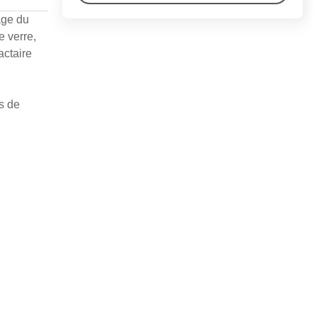
age du
e verre,
actaire
s de