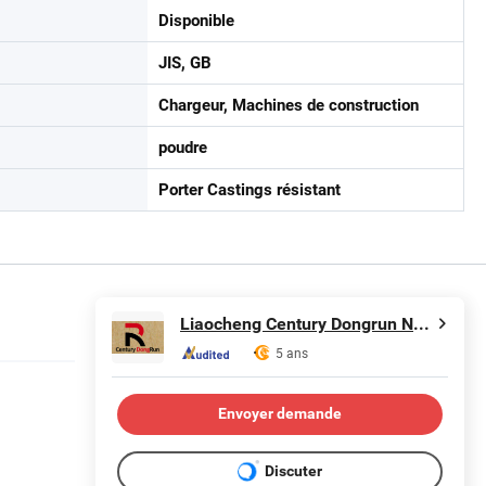
Disponible
JIS, GB
Chargeur, Machines de construction
poudre
Porter Castings résistant
Liaocheng Century Dongrun New Materials Co., Ltd.
5 ans
Envoyer demande
Discuter