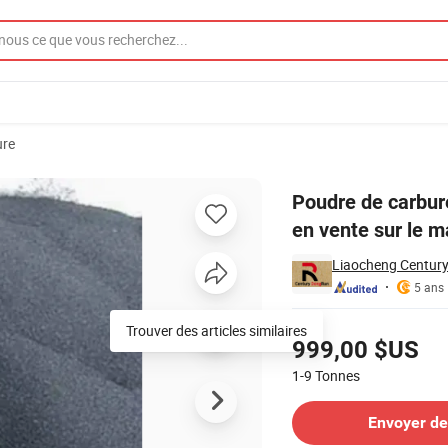
ure
prix compétitif en vente sur le marché international
Poudre de carbure
en vente sur le m
Liaocheng Century
5 ans
Tarifs
Trouver des articles similaires
999,00 $US
1-9
Tonnes
Contacter le Fournisseur
Envoyer d