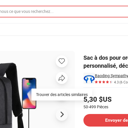
 de haute qualité, personnalisé, décontracté, géométrique, avec USB
Sac à dos pour or
personnalisé, dé
4.3
(6 C
Tarifs
Trouver des articles similaires
5,30 $US
50-499
Pièces
Contacter le Fournisseur
Envoyer d