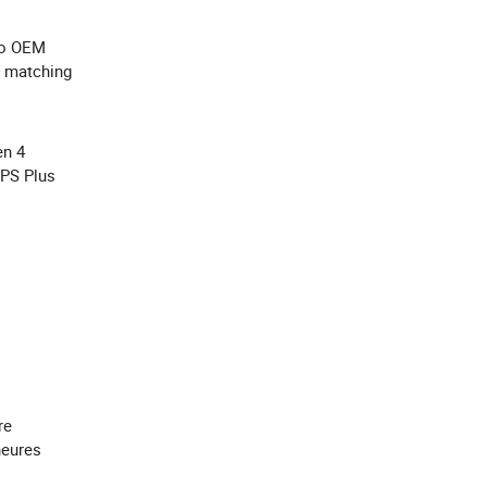
ogo OEM
t matching
en 4
 PS Plus
re
heures