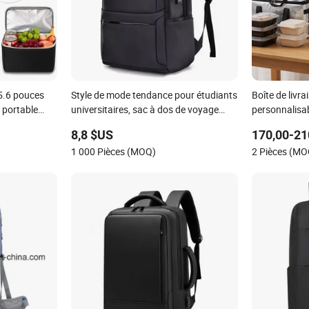
5.6 pouces
Style de mode tendance pour étudiants
Boîte de livr
 portable
universitaires, sac à dos de voyage
personnalisab
pour
imperméable à grande capacité, sac à
facette
8,8 $US
170,00-21
de travail
dos de loisirs durable
1 000 Pièces (MOQ)
2 Pièces (MO
 dos pour
aux pour