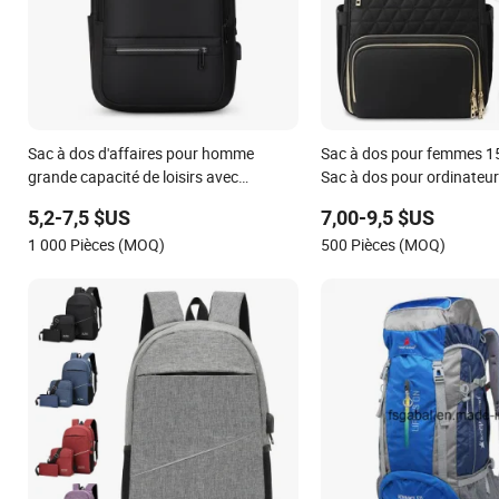
Sac à dos d'affaires pour homme
Sac à dos pour femmes 1
grande capacité de loisirs avec
Sac à dos pour ordinateur
chargement USB, sac à ordinateur
avec port USB Sac à dos 
5,2-7,5 $US
7,00-9,5 $US
étanche
enseignant infirmière Sac 
1 000 Pièces (MOQ)
500 Pièces (MOQ)
avec sac isotherme Sac à
ordinateur portable Cade
femmes et hommes