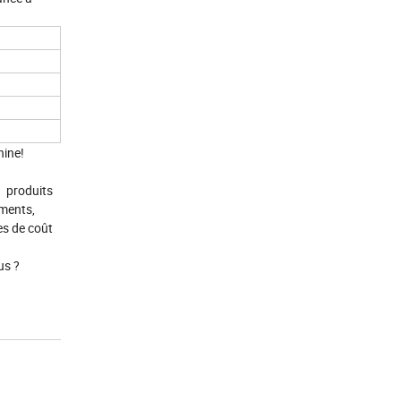
hine!
s produits
ements,
es de coût
us ?