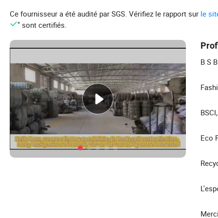
Ce fournisseur a été audité par SGS. Vérifiez le rapport sur
le si
" sont certifiés.
Prof
B S B
Fashi
BSCI,
Eco F
Recyc
L'esp
Merci