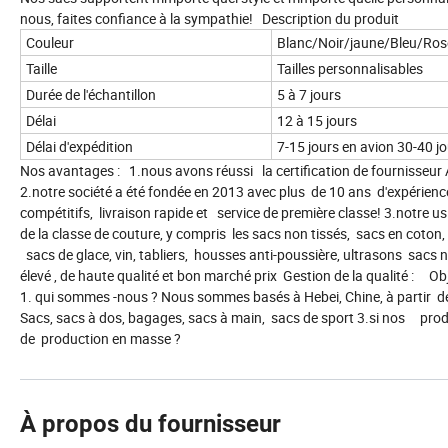
nous, faites confiance à la sympathie! Description du produit
Couleur
Blanc/Noir/jaune/Bleu/Ros
Taille
Tailles personnalisables
Durée de l'échantillon
5 à 7 jours
Délai
12 à 15 jours
Délai d'expédition
7-15 jours en avion 30-40 
Nos avantages : 1.nous avons réussi la certification de fournisseur
2.notre société a été fondée en 2013 avec plus de 10 ans d'expérienc
compétitifs, livraison rapide et service de première classe! 3.notre 
de la classe de couture, y compris les sacs non tissés, sacs en coton, 
sacs de glace, vin, tabliers, housses anti-poussière, ultrasons sacs 
élevé , de haute qualité et bon marché prix Gestion de la qualité : Obje
1. qui sommes -nous ? Nous sommes basés à Hebei, Chine, à partir de
Sacs, sacs à dos, bagages, sacs à main, sacs de sport 3.si nos produi
de production en masse ?
À propos du fournisseur