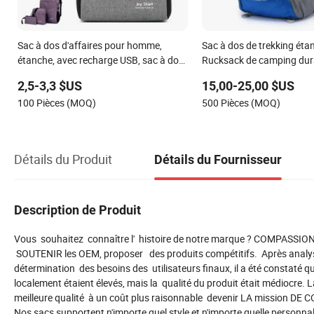
Sac à dos d'affaires pour homme,
Sac à dos de trekking éta
étanche, avec recharge USB, sac à dos
Rucksack de camping dur
pour ordinateur portable de 15.6
compartiment pour ordin
2,5-3,3 $US
15,00-25,00 $US
pouces
portable
100 Pièces (MOQ)
500 Pièces (MOQ)
Détails du Produit
Détails du Fournisseur
Description de Produit
Vous souhaitez connaître l' histoire de notre marque ? COMPASSION 
SOUTENIR les OEM, proposer des produits compétitifs. Après analys
détermination des besoins des utilisateurs finaux, il a été constaté q
localement étaient élevés, mais la qualité du produit était médiocre
meilleure qualité à un coût plus raisonnable devenir LA mission DE 
Nos sacs supportent n'importe quel style et n'importe quelle personnalis