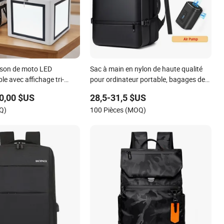
aison de moto LED
Sac à main en nylon de haute qualité
le avec affichage tri-
pour ordinateur portable, bagages de
voyage, valise de compression sous
0,00 $US
28,5-31,5 $US
vide pour le week-end, sac à dos avec
Q)
100 Pièces (MOQ)
port de chargement USB RS-0961s