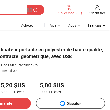
S'identifier
Publier mon RFQ
Acheteur
Aide
Apps
Français
dinateur portable en polyester de haute qualité,
contracté, géométrique, avec USB
Baoding Sympathy Bags Manufacturing Co., Ltd.
ommentaires)
5,20 $US
5,00 $US
500-999
Pièces
1 000+
Pièces
emande
Discuter