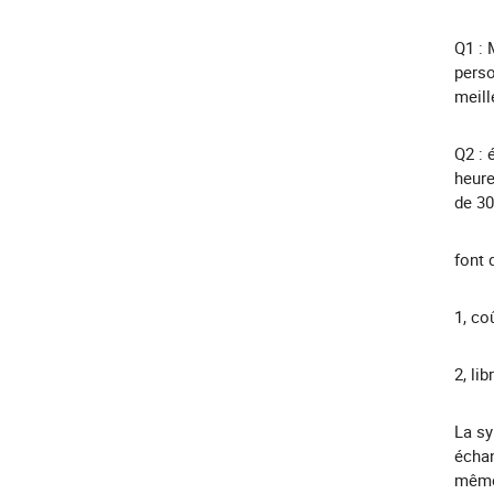
Q1 : 
perso
meill
Q2 : 
heure
de 30
font 
1, co
2, li
La sy
échan
même 