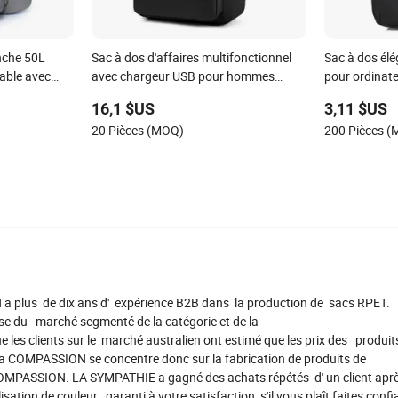
nche 50L
Sac à dos d'affaires multifonctionnel
Sac à dos él
able avec
avec chargeur USB pour hommes
pour ordinate
ateur
Ci22369
affaires et l
16,1 $US
3,11 $US
20 Pièces (MOQ)
200 Pièces 
a plus de dix ans d' expérience B2B dans la production de sacs RPET.
e du marché segmenté de la catégorie et de la
ue les clients sur le marché australien ont estimé que les prix des produi
. La COMPASSION se concentre donc sur la fabrication de produits de
COMPASSION. LA SYMPATHIE a gagné des achats répétés d' un client après
ation de couleur , garanti à votre satisfaction, s'il vous plaît faites conf