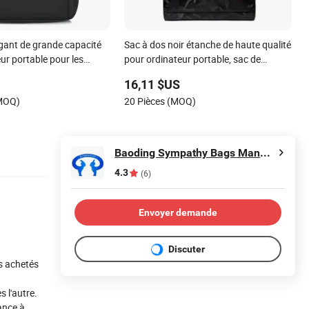
égant de grande capacité
Sac à dos noir étanche de haute qualité
ur portable pour les
pour ordinateur portable, sac de
e campus
voyage urbain pour étudiant avec
16,11 $US
chargement USB Ci21014
(MOQ)
20 Pièces (MOQ)
Baoding Sympathy Bags Manufacturing Co., Ltd.
4.3
(6)
Envoyer demande
Discuter
ts achetés
 l'autre.
iance à