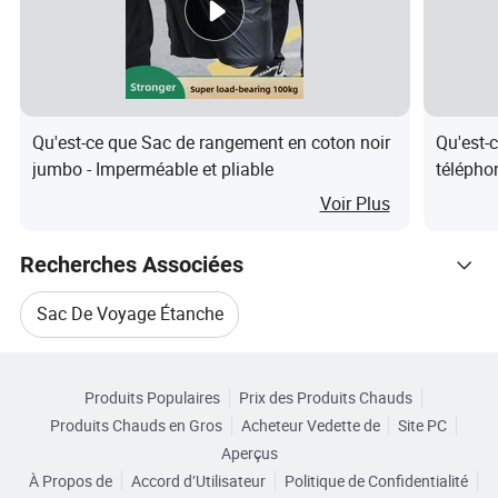
Nos avantages:
Qu'est-ce que Sac de rangement en coton noir
Qu'est-
1. Nous avons passé la certification de
jumbo - Imperméable et pliable
télépho
fournisseur Alibaba.
quotidi
Voir Plus
Nous sommes l'une des plus grandes usines
Recherches Associées
de sacs écologiques en Chine!
2. Notre entreprise a été fondée en 2013 avec
Sac De Voyage Étanche
plus de 10 ans d'expérience dans la
Catégories Connexes
Sac De Voyage D'affaires
production de bagages!
Produits Populaires
Prix des Produits Chauds
Parcourir par Catégories
Produits de haute qualité, prix compétitifs,
Produits Chauds en Gros
Acheteur Vedette de
Site PC
Sac De Voyage Étanche
Sac De Voyage Pliable
Aperçus
livraison rapide et service de première classe!
À Propos de
Accord d’Utilisateur
Politique de Confidentialité
Sac De Voyage À Roulettes