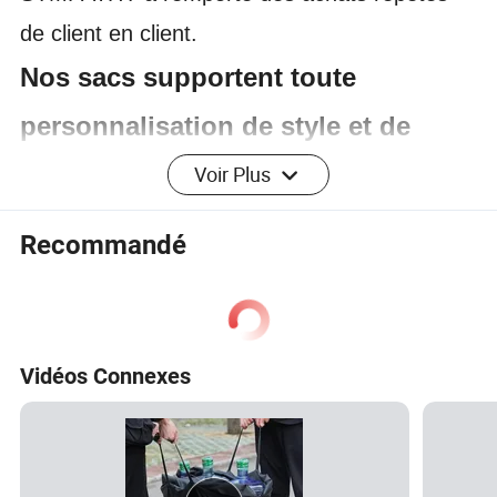
de client en client.
Nos sacs supportent toute
personnalisation de style et de
couleur, garantie de votre
Voir Plus
satisfaction, veuillez nous faire
Recommandé
confiance, faites confiance à
Sympathy!
Vidéos Connexes
Description du produit