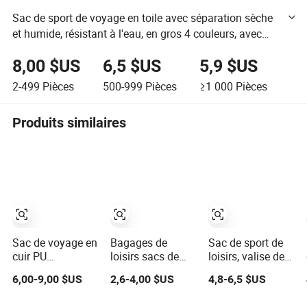
Sac de sport de voyage en toile avec séparation sèche
et humide, résistant à l'eau, en gros 4 couleurs, avec
fermeture éclair
8,00 $US
6,5 $US
5,9 $US
2-499
Pièces
500-999
Pièces
≥1 000
Pièces
Produits similaires
Sac de voyage en
Bagages de
Sac de sport de
cuir PU
loisirs sacs de
loisirs, valise de
camouflage style
voyage pliables
rangement, sac
6,00-9,00 $US
2,6-4,00 $US
4,8-6,5 $US
loisir week-end
de week-end
sacs à dos sacs