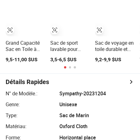
de sport
Grand Capacité
Sac de sport
Sac de voyage en
Sac en Toile à
lavable pour
toile durable et
Main Loisirs
adolescents
multifonctionnel
9,5-11,00 $US
3,5-6,5 $US
9,2-9,9 $US
Voyage Bagages
Fuliya, sac de
Tote Duffle Sac à
sport de loisirs en
Dos (CY6825)
plein air, sac de
gym à
Détails Rapides
bandoulière, sac
de luxe étanche
N° de Modèle.:
Sympathy-20231204
Genre:
Unisexe
Type:
Sac de Marin
Matériau:
Oxford Cloth
Forme:
Horizontal place