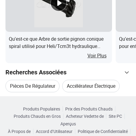
05 est-ce que le fabricant d'origine est disponible ?
Oui, nous acceptons les OEM. Nous avons un designer
professionnel pour développer votre promotion de
marque.
06 l'échantillon est-il disponible ?
Qu'est-ce que Arbre de sortie pignon conique
Qu'est-c
Oui, des échantillons sont disponibles pour vous permettre
spiral utilisé pour Heli/Tcm3t hydraulique
pour en
de tester la qualité.
H24c3-50201-X-Yl
sorties 
Voir Plus
07 quelle est votre garantie de qualité ?
Toujours un échantillon de pré-production avant la
Recherches Associées
production en masse ;
Pièces De Régulateur
Accélérateur Électrique
Toujours inspection finale avant expédition ;
Nous avons 100% de garantie de qualité aux clients.nous
Parcourir par Catégories
Accélérateur Électronique
serons responsables pour tout problème de qualité
Produits Populaires
Prix des Produits Chauds
Produits Chauds en Gros
Acheteur Vedette de
Site PC
Accélérateur De Moteur
Aperçus
À Propos de
Accord d’Utilisateur
Politique de Confidentialité
Contrôle De L'accélérateur