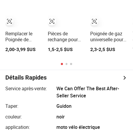
pour ATV et moto
Gadgets Lida
tout-terrain 50cc
5300500002
125cc 150cc
Poignée de
250cc pièce de
contrôle de timon
moto Bajaj
Remplacer le
Pièces de
Poignée de gaz
Poignée de
rechange pour
universelle pour
Contrôle de Gaz
outil de jardin
motos tout-
2,00-3,99 $US
1,5-2,5 $US
2,3-2,5 $US
4140 790 1302
Yamamoto,
terrain, VTT et
pour Fs160 220
ensemble de
véhicules routiers
280
commande de
gaz pour coupe-
bordures sans
Détails Rapides
tube en
aluminium pour
Service après-vente:
We Can Offer The Best After-
Cg520
Seller Service
Taper:
Guidon
couleur:
noir
application:
moto vélo électrique