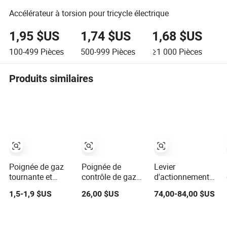
Accélérateur à torsion pour tricycle électrique
1,95 $US
1,74 $US
1,68 $US
100-499
Pièces
500-999
Pièces
≥1 000
Pièces
Produits similaires
Poignée de gaz
Poignée de
Levier
tournante et
contrôle de gaz
d'actionnement
câble de poignée
universelle en
de l'hélice
1,5-1,9 $US
26,00 $US
74,00-84,00 $US
pour moto
aluminium CNC
Contrôleur de gaz
universelle,
de haute qualité
Chariot élévateur
pièces de moto
visible
électrique