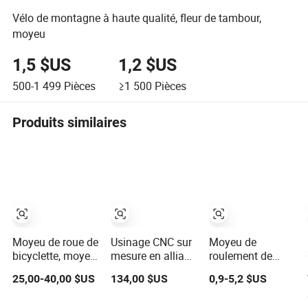
Vélo de montagne à haute qualité, fleur de tambour,
moyeu
1,5 $US
1,2 $US
500-1 499
Pièces
≥1 500
Pièces
Produits similaires
Moyeu de roue de
Usinage CNC sur
Moyeu de
bicyclette, moyeu
mesure en alliage
roulement de
à disque, moyeu
d'aluminium pour
roue avant noir
25,00-40,00 $US
134,00 $US
0,9-5,2 $US
de vélo de
moyeux de
pour vélo de
montagne,
bicyclettes,
haute qualité