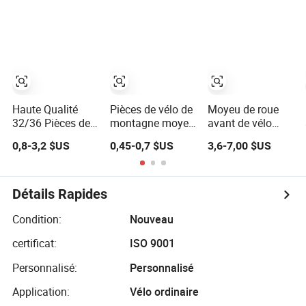
moyeu avant,
moyeux de
moyeu arrière
tricycles, moyeux
de motos
Haute Qualité
Pièces de vélo de
Moyeu de roue
32/36 Pièces de
montagne moyeu
avant de vélo
Vélo Moyeu Roue
de roue avant
ultra léger pour
0,8-3,2 $US
0,45-0,7 $US
3,6-7,00 $US
Roulement
arrière
une vitesse
Moyeu
maximale
Détails Rapides
Condition:
Nouveau
certificat:
ISO 9001
Personnalisé:
Personnalisé
Application:
Vélo ordinaire