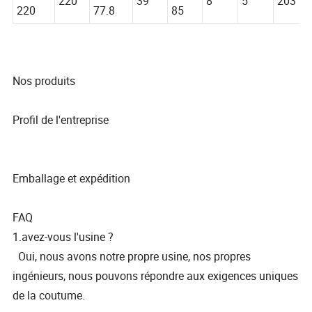
FHA-
98.4/1
323.
220
39
8
5
203
220
77.8
85
Nos produits
Profil de l'entreprise
Emballage et expédition
FAQ
1.avez-vous l'usine ?
Oui, nous avons notre propre usine, nos propres
ingénieurs, nous pouvons répondre aux exigences uniques
de la coutume.