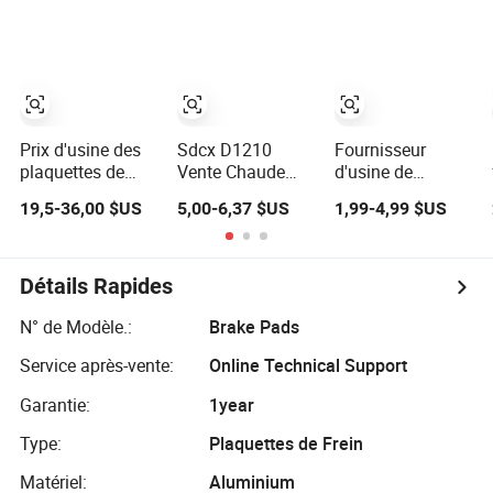
D14678428-
plaquettes de
de frein en
D1594 / 8428-
frein en
céramique
D18138428-
céramique et en
D1544 / 8428-
fonte et disque
D18128751-
pour Audi R8 Lms
D1543 / 8810-
Gt3 Evo II RS3
D1595 / 8895-
Lms TCR S1 Eks
Prix d'usine des
Sdcx D1210
Fournisseur
D1667 8673-
Rx Quattro
plaquettes de
Vente Chaude
d'usine de
D1474
frein 29087 pour
Usine
plaquettes de
19,5-36,00 $US
5,00-6,37 $US
1,99-4,99 $US
Benz et Yutong
Commerciale Pas
frein Frontech
de Bruit Plus de
Chine et vente en
Coupons
gros de pièces
Freinage Sensible
automobiles,
Détails Rapides
Longue Durée de
plaquettes de
Vie Haute
frein arrière sans
N° de Modèle.:
Brake Pads
Puissance
bruit, freinage
Service après-vente:
Online Technical Support
Plaquettes de
sensible,
Frein pour Toyota
plaquettes de
Garantie:
1year
frein à longue
durée de vie pour
Type:
Plaquettes de Frein
pièces
automobiles
Matériel:
Aluminium