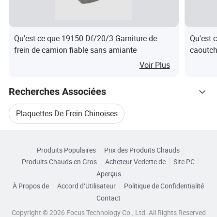
quantité de votre commande.
5.pouvez-vous produire selon les échantillons ?
Qu'est-ce que 19150 Df/20/3 Garniture de
Qu'est-
Oui, nous pouvons produire par vos échantillons ou
frein de camion fiable sans amiante
caoutch
dessins techniques. Nous pouvons construire les moules
certifi
Voir Plus
et les accessoires.
Recherches Associées
6.quelle est votre condition de paiement ?
T/T30%comme dépôt,et 70%avant livraison.nous vous
Plaquettes De Frein Chinoises
shou les photos des produits et des paquets avant de
Catégories Connexes
payer le solde.
Plaquettes De Frein Chinoises
Produits Populaires
Prix des Produits Chauds
Parcourir par Catégories
Produits Chauds en Gros
Acheteur Vedette de
Site PC
7.Quelles sont vos conditions de livraison ?
Acheter Des Plaquettes De Frein
Aperçus
EXW, FOB, CFR, CIF, DDU.
À Propos de
Accord d’Utilisateur
Politique de Confidentialité
Accessoires De Plaquettes De Frein
Contact
8.avez-vous MOQ ?
Copyright © 2026 Focus Technology Co., Ltd. All Rights Reserved