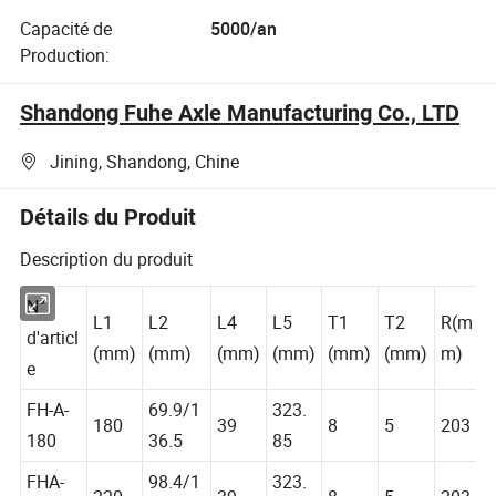
Toyota
Capacité de
5000/an
Production:
Shandong Fuhe Axle Manufacturing Co., LTD
Jining, Shandong, Chine
Détails du Produit
Description du produit
N°
L1
L2
L4
L5
T1
T2
R(m
d'articl
(mm)
(mm)
(mm)
(mm)
(mm)
(mm)
m)
e
FH-A-
69.9/1
323.
180
39
8
5
203
180
36.5
85