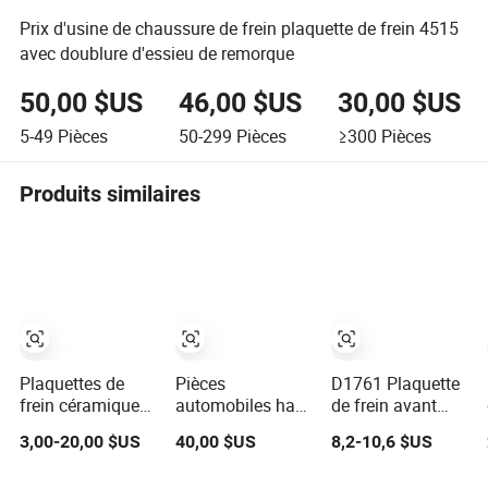
Prix d'usine de chaussure de frein plaquette de frein 4515
avec doublure d'essieu de remorque
50,00 $US
46,00 $US
30,00 $US
5-49
Pièces
50-299
Pièces
≥300
Pièces
Produits similaires
Plaquettes de
Pièces
D1761 Plaquette
frein céramiques
automobiles haut
de frein avant
semi-métalliques
de gamme pour
haute
3,00-20,00 $US
40,00 $US
8,2-10,6 $US
avant arrière pour
voiture de course
performance pour
voiture 8667-
Rallycross,
Golf, plaquettes