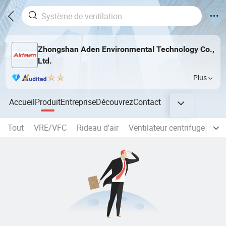
Zhongshan Aden Environmental Technology Co.,
Ltd.
Plus
Accueil
Produit
Entreprise
Découvrez
Contact
Tout
VRE/VFC
Rideau d'air
Ventilateur centrifuge
Ven