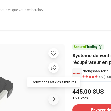
r type plafond récupérateur en plastique avec dérivation

Système de ventil
récupérateur en p
5.0
(2 C
Trouver des articles similaires
Tarifs
445,00 $US
1-9
Pièces
Contacter le Fournisseur
Envoyer d