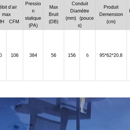
Pressio
Conduit
bit d'air
Max
Produit
n
Diamètre
max
Bruit
Demension
statique
(mm) (pouce
MH CFM
(DB)
(cm)
(PA)
s)
0
6
106
384
56
156
95*62*20.8