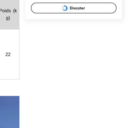
Discuter
Poids (k
g)
22