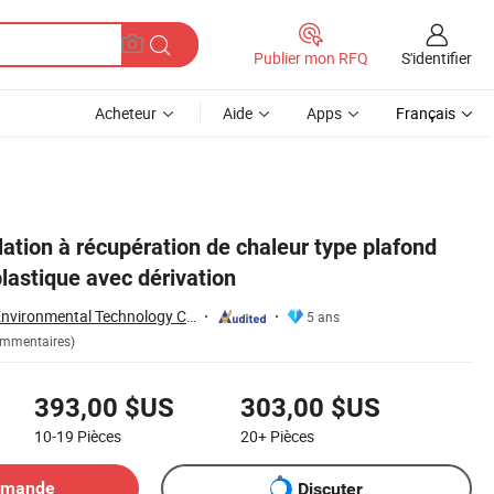
S'identifier
Publier mon RFQ
Acheteur
Aide
Apps
Français
ation à récupération de chaleur type plafond
lastique avec dérivation
Zhongshan Aden Environmental Technology Co., Ltd.
5 ans
ommentaires)
393,00 $US
303,00 $US
10-19
Pièces
20+
Pièces
emande
Discuter