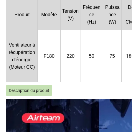
Fréquen
Puissa
Dé
Tension
Produit
Modèle
ce
nce
(V)
(Hz)
(W)
C
Ventilateur à
récupération
18
F180
220
50
75
d'énergie
(Moteur CC)
Description du produit