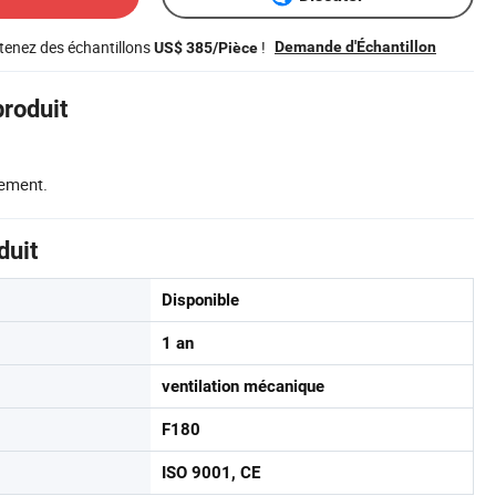
tenez des échantillons
!
Demande d'Échantillon
US$ 385/Pièce
produit
ement.
duit
Disponible
1 an
ventilation mécanique
F180
ISO 9001, CE