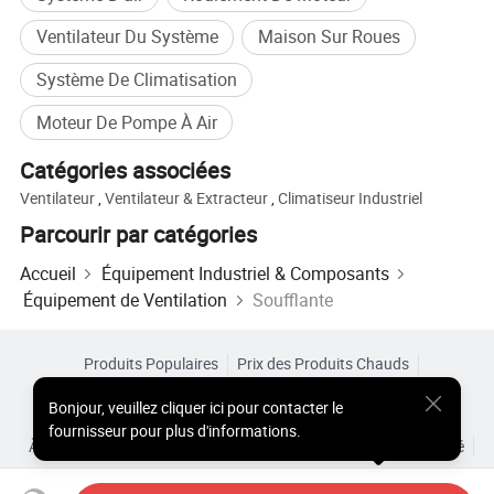
Ventilateur Du Système
Maison Sur Roues
Système De Climatisation
Moteur De Pompe À Air
Catégories associées
Ventilateur
,
Ventilateur & Extracteur
,
Climatiseur Industriel
Parcourir par catégories
Accueil
Équipement Industriel & Composants
Équipement de Ventilation
Soufflante
Produits Populaires
Prix des Produits Chauds
Produits Chauds en Gros
Acheteur Vedette de
Site PC
Bonjour
,
veuillez cliquer ici pour contacter le
Aperçus
fournisseur pour plus d'informations.
À Propos de
Accord d’Utilisateur
Politique de Confidentialité
Contact