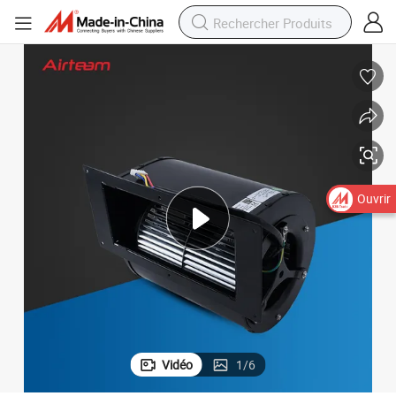
Ouvrir
Vidéo
1
/
6