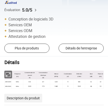
5.0/5
Évaluation
Conception de logiciels 3D
Services OEM
Services ODM
Attestation de gestion
Plus de produits
Détails de l'entreprise
Détails
Consommation de
Consommation
Tension
Fréquence
Vitesse
Condensateur
Débit d'air
Bruit
Poids net
courant
électrique
(V)
(Hz)
(RPM)
(uF)
(CMH)
(dB)
(KG)
(A)
(W)
5
220V/230V
50Hz
0.54
117
1320
980
61
10
0.83
173
1460
5
1041
66
10
220V/230V
60Hz
Description du produit