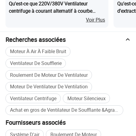
Qu'est-ce que 220V/380V Ventilateur
Qu'est-ce
centrifuge à courant alternatif à courbe
d'extrac
avant avec moteur asynchrone triphasé
circulai
Voir Plus
Recherches associées
Moteur À Air À Faible Bruit
Ventilateur De Soufflerie
Roulement De Moteur De Ventilateur
Moteur De Ventilateur De Ventilation
Ventilateur Centrifuge
Moteur Silencieux
Achat en gros de Ventilateur De Soufflante &Agrave; Moteur Centrifuge
Fournisseurs associés
Système D'air
Roulement De Moteur