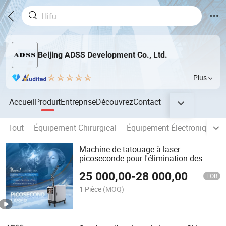
Beijing ADSS Development Co., Ltd.
Plus
Accueil
Produit
Entreprise
Découvrez
Contact
Tout
Équipement Chirurgical
Équipement Électronique, Op
Machine de tatouage à laser
picoseconde pour l'élimination des
tatouages et le blanchiment de la peau
25 000,00
-
28 000,00
$US
FOB
1 Pièce
(MOQ)