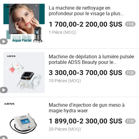
La machine de nettoyage en
profondeur pour le visage la plus
tendance
1 700,00
-
2 200,00
$US
FOB
1 Pièce
(MOQ)
Machine de dépilation à lumière pulsée
portable ADSS Beauty pour le
rajeunissement de la peau
3 300,00
-
3 700,00
$US
FOB
10 Pièces
(MOQ)
Machine d'injection de gun meso à
magie hydra waer
1 899,00
-
2 300,00
$US
FOB
20 Pièces
(MOQ)