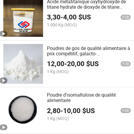
Acide métatitanique oxyhydroxyde de
titane hydrate de dioxyde de titane
poudre
3,30
-
4,00
$US
FOB
1 000 Kg
(MOQ)
Poudres de gos de qualité alimentaire à
prix compétitif, galacto-
oligosaccharides, additifs alimentaires
12,00
-
20,00
$US
FOB
1 Kg
(MOQ)
Poudre d'isomaltulose de qualité
alimentaire
2,80
-
10,00
$US
FOB
1 Kg
(MOQ)