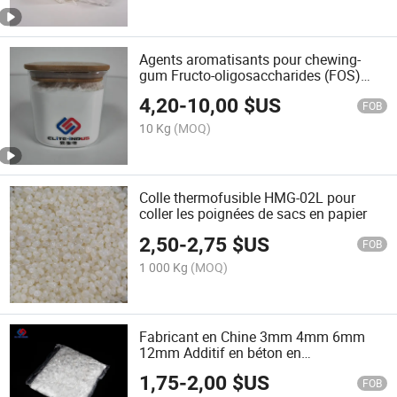
Agents aromatisants pour chewing-
gum Fructo-oligosaccharides (FOS)
Fructooligosaccharides
4,20
-
10,00
$US
FOB
10 Kg
(MOQ)
Colle thermofusible HMG-02L pour
coller les poignées de sacs en papier
2,50
-
2,75
$US
FOB
1 000 Kg
(MOQ)
Fabricant en Chine 3mm 4mm 6mm
12mm Additif en béton en
polypropylène fibre PP
1,75
-
2,00
$US
FOB