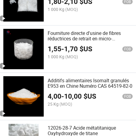
1,80
-
2,10
$US
FOB
1 000 Kg
(MOQ)
Fourniture directe d'usine de fibres
réductrices de retrait en micro-
polypropylène
1,55
-
1,70
$US
FOB
1 000 Kg
(MOQ)
Additifs alimentaires Isomalt granulés
E953 en Chine Numéro CAS 64519-82-0
4,00
-
10,00
$US
FOB
25 Kg
(MOQ)
12026-28-7 Acide métatitanique
Oxyhydroxyde de titane