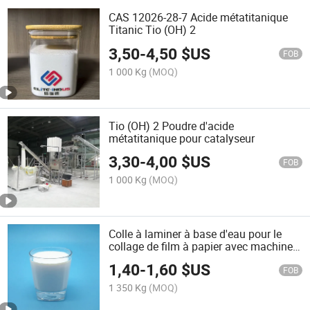
CAS 12026-28-7 Acide métatitanique
Titanic Tio (OH) 2
3,50
-
4,50
$US
FOB
1 000 Kg
(MOQ)
Tio (OH) 2 Poudre d'acide
métatitanique pour catalyseur
3,30
-
4,00
$US
FOB
1 000 Kg
(MOQ)
Colle à laminer à base d'eau pour le
collage de film à papier avec machine
de laminage à sec
1,40
-
1,60
$US
FOB
1 350 Kg
(MOQ)