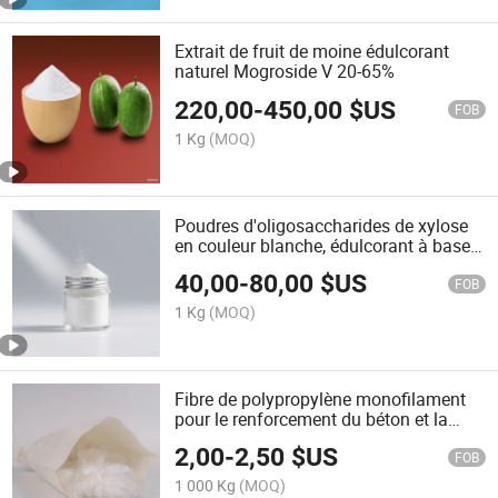
Extrait de fruit de moine édulcorant
naturel Mogroside V 20-65%
220,00
-
450,00
$US
FOB
1 Kg
(MOQ)
Poudres d'oligosaccharides de xylose
en couleur blanche, édulcorant à base
de fibres alimentaires, additifs
40,00
-
80,00
$US
alimentaires
FOB
1 Kg
(MOQ)
Fibre de polypropylène monofilament
pour le renforcement du béton et la
prévention des fissures
2,00
-
2,50
$US
FOB
1 000 Kg
(MOQ)