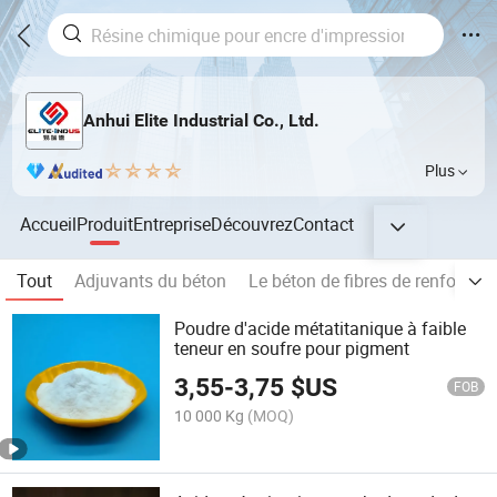
Anhui Elite Industrial Co., Ltd.
Plus
Accueil
Produit
Entreprise
Découvrez
Contact
Tout
Adjuvants du béton
Le béton de fibres de renfort
Poudre d'acide métatitanique à faible
teneur en soufre pour pigment
3,55
-
3,75
$US
FOB
10 000 Kg
(MOQ)