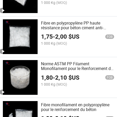
1 000 Kg
(MOQ)
Fibre en polypropylène PP haute
résistance pour béton ciment anti-
fissuration
1,75
-
2,00
$US
FOB
1 000 Kg
(MOQ)
Norme ASTM PP Filament
Monofilament pour le Renforcement du
Béton
1,80
-
2,10
$US
FOB
1 000 Kg
(MOQ)
Fibre monofilament en polypropylène
pour le renforcement du béton