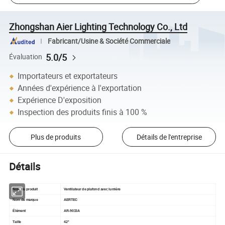
Zhongshan Aier Lighting Technology Co., Ltd
Fabricant/Usine & Société Commerciale
5.0/5
Évaluation
Importateurs et exportateurs
Années d'expérience à l'exportation
Expérience D'exposition
Inspection des produits finis à 100 %
Plus de produits
Détails de l'entreprise
Détails
Nom du produit
Ventilateur de plafond avec lumière
Nom de marque
AERTEC
Élément
AR-9033A
Taille
42''