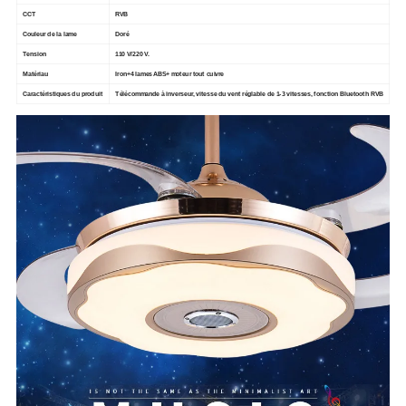
CCT
RVB
Couleur de la lame
Doré
Tension
110 V/220 V.
Matériau
Iron+4 lames ABS+ moteur tout cuivre
Caractéristiques du produit
Télécommande à inverseur, vitesse du vent réglable de 1-3 vitesses, fonction Bluetooth RVB