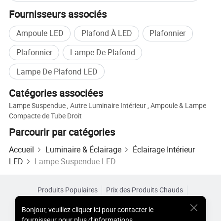
Fournisseurs associés
Ampoule LED
Plafond À LED
Plafonnier
Plafonnier
Lampe De Plafond
Lampe De Plafond LED
Catégories associées
Lampe Suspendue
,
Autre Luminaire Intérieur
,
Ampoule & Lampe
Compacte de Tube Droit
Parcourir par catégories
Accueil
Luminaire & Éclairage
Éclairage Intérieur
LED
Lampe Suspendue LED
Produits Populaires
Prix des Produits Chauds
Produits Chauds en Gros
Acheteur Vedette de
Site PC
Bonjour
,
veuillez cliquer ici pour contacter le
Aperçus
fournisseur pour plus d'informations.