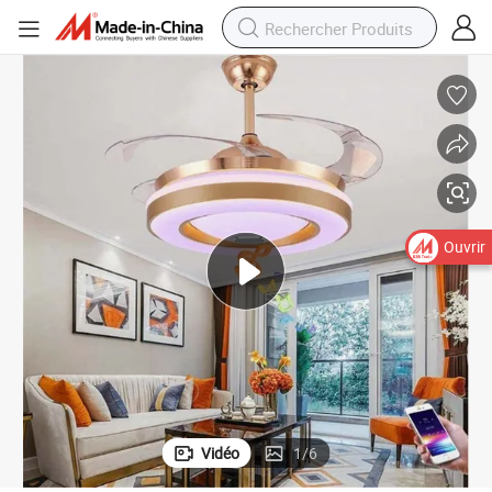
Ouvrir
Vidéo
1
/
6