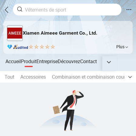
Xiamen Aimeee Garment Co., Ltd.
Plus
Accueil
Produit
Entreprise
Découvrez
Contact
Tout
Accessoires
Combinaison et combinaison courte