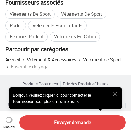
Fournisseurs associés
Vêtements De Sport
Vêtements De Sport
Porter
Vêtements Pour Enfants
Femmes Portent
Vêtements En Coton
Parcourir par catégories
Accueil
Vêtement & Accessoires
Vêtement de Sport
Ensemble de yoga
Produits Populaires
Prix des Produits Chauds
Produits Chauds en Gros
Acheteur Vedette de
Site PC
Bonjour
,
veuillez cliquer ici pour contacter le
Aperçus
fournisseur pour plus d'informations.
À Propos de
Accord d’Utilisateur
Politique de Confidentialité
Contact
Copyright © 2026 Focus Technology Co., Ltd. All Rights Reserved
Envoyer demande
Discuter