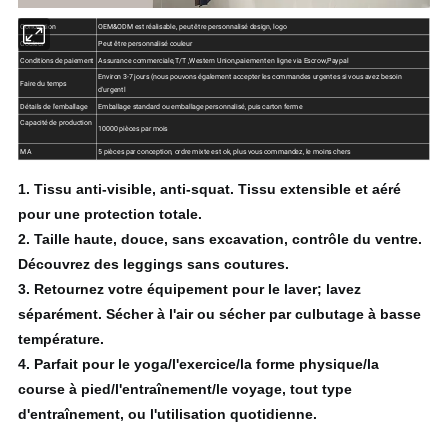
Conception
OEM&ODM est réalisable, peut être personnalisé design, logo
Couleur
Peut être personnalisé couleur
Conditions de paiement
Assurance commerciale,T/T ,Western Union,paiement en ligne via Escrow,Paypal
Environ 3-7 jours (nous pouvons également accepter les commandes urgentes si vous avez besoin
Faire du temps
d'urgentl
Détails de l'emballage
Emballage standard ou emballage personnalisé, puis carton ferme
Capacité de production
10000 pièces par mois
MA
5 pièces par conception, ordre mixte est ok, plus vous commandez, le moins chers
1.
Tissu anti-visible, anti-squat.
Tissu extensible et aéré
pour une protection totale.
2.
Taille haute, douce, sans excavation, contrôle du ventre.
Découvrez des leggings sans coutures.
3.
Retournez votre équipement pour le laver;
lavez
séparément.
Sécher à l'air ou sécher par culbutage à basse
température.
4.
Parfait pour le yoga/l'exercice/la forme physique/la
course à pied/l'entraînement/le voyage, tout type
d'entraînement, ou l'utilisation quotidienne.