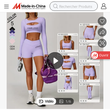
Ouvrir
Vidéo
1
/
6