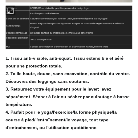
Conception
OEM&ODM est réalisable, peut être personnalisé design, logo
Couleur
Peut être personnalisé couleur
Conditions de paiement
Assurance commerciale,T/T ,Western Union,paiement en ligne via Escrow,Paypal
Environ 3-7 jours (nous pouvons également accepter les commandes urgentes si vous avez besoin
Faire du temps
d'urgentl
Détails de l'emballage
Emballage standard ou emballage personnalisé, puis carton ferme
Capacité de production
10000 pièces par mois
MA
5 pièces par conception, ordre mixte est ok, plus vous commandez, le moins chers
1.
Tissu anti-visible, anti-squat.
Tissu extensible et aéré
pour une protection totale.
2.
Taille haute, douce, sans excavation, contrôle du ventre.
Découvrez des leggings sans coutures.
3.
Retournez votre équipement pour le laver;
lavez
séparément.
Sécher à l'air ou sécher par culbutage à basse
température.
4.
Parfait pour le yoga/l'exercice/la forme physique/la
course à pied/l'entraînement/le voyage, tout type
d'entraînement, ou l'utilisation quotidienne.