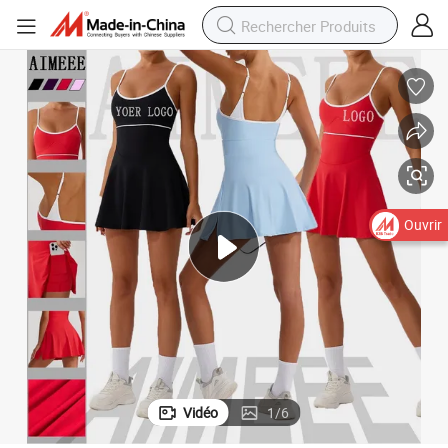
Ouvrir
Vidéo
1
/
6