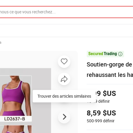
a

Soutien-gorge de 
rehaussant les ha
9,99 $US
Trouver des articles similaires
15-49
définir
8,59 $US
500-999
définir