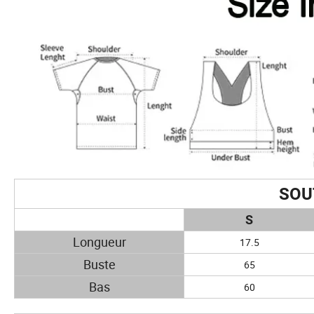
SOU
S
Longueur
17.5
Buste
65
Bas
60