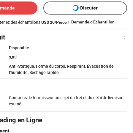
emande
Discuter
tenez des échantillons
!
Demande d'Échantillon
US$ 20/Pièce
it
Disponible
s,m,l
Anti-Statique, Forme du corps, Respirant, Évacuation de
l'humidité, Séchage rapide
Contactez le fournisseur au sujet du fret et du délai de livraison
estimé.
rading en Ligne
ment