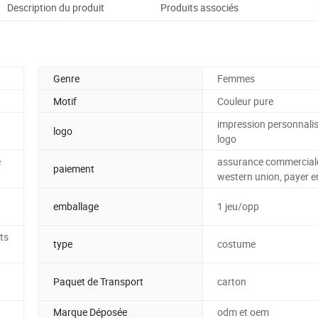
Description du produit
Produits associés
Serv
Genre
Femmes
Motif
Couleur pure
impression personnali
logo
logo
e
assurance commerciale,
paiement
western union, payer en
emballage
1 jeu/opp
ts
type
costume
Paquet de Transport
carton
Marque Déposée
odm et oem