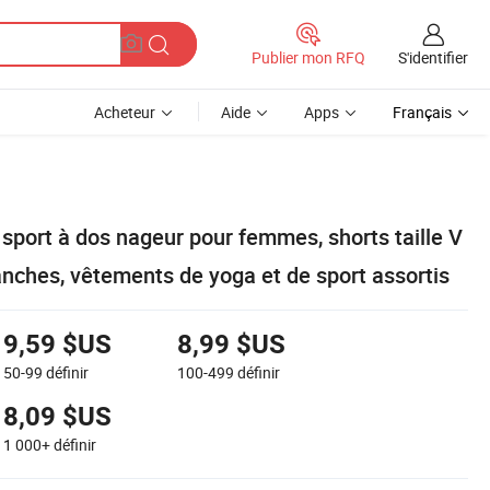
S'identifier
Publier mon RFQ
Acheteur
Aide
Apps
Français
sport à dos nageur pour femmes, shorts taille V
nches, vêtements de yoga et de sport assortis
9,59 $US
8,99 $US
50-99
définir
100-499
définir
8,09 $US
1 000+
définir