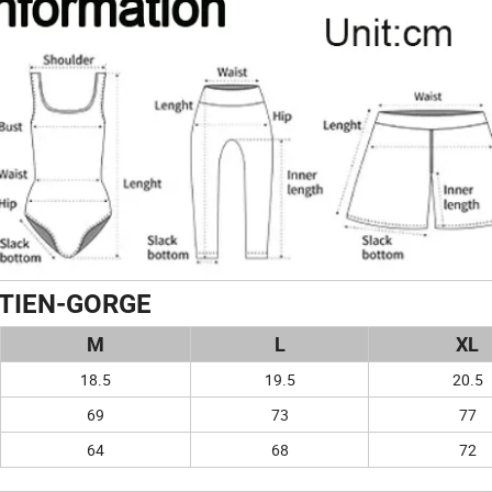
TIEN-GORGE
M
L
XL
18.5
19.5
20.5
69
73
77
64
68
72