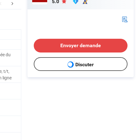
5.0
ice personnalisé
Profil de l'entreprise
Envoyer demande
sée du
Discuter
 t/t,
 ligne