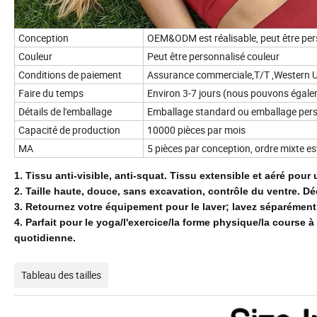
Conception
OEM&ODM est réalisable, peut être per
Couleur
Peut être personnalisé couleur
Conditions de paiement
Assurance commerciale,T/T ,Western U
Faire du temps
Environ 3-7 jours (nous pouvons égale
Détails de l'emballage
Emballage standard ou emballage perso
Capacité de production
10000 pièces par mois
MA
5 pièces par conception, ordre mixte e
1.
Tissu anti-visible, anti-squat.
Tissu extensible et aéré pour 
2.
Taille haute, douce, sans excavation, contrôle du ventre.
Dé
3.
Retournez votre équipement pour le laver;
lavez séparément
4.
Parfait pour le yoga/l'exercice/la forme physique/la course à 
quotidienne.
Tableau des tailles