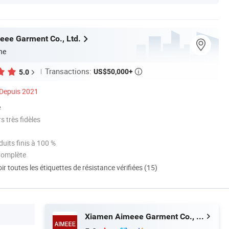
ee Garment Co., Ltd.
ne
Transactions:
US$50,000+
5.0

Depuis 2021
é
 très fidèles
uits finis à 100 %
Complète
ir toutes les étiquettes de résistance vérifiées (15)
Xiamen Aimeee Garment Co., Ltd.