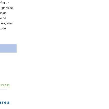
créer un
0 lignes de
sus de
ge de
isés, avec
ux de