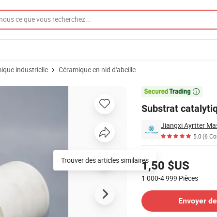
ique industrielle
Céramique en nid d'abeille
le

Substrat catalyti
5.0
(6 C
Tarifs
Trouver des articles similaires
1,50 $US
1 000-4 999
Pièces
Contacter le Fournisseur
Envoyer d