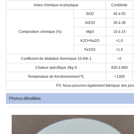
Index chimique et physique
Cordiérite
SiO2
45 à 55
AI2O3
30 à 38
Composition chimique (%)
MgO
10 à 15
K2O+Na2O
<1.0
Fe2O3
<1.5
Coefficient de dilatation thermique 10-6/K-1
<2
Chaleur spécifique J/kg·K
830 à 900
Température de fonctionnement ºC
<1300
PS: Nous pouvons également fabriquer des produ
Photos détaillées