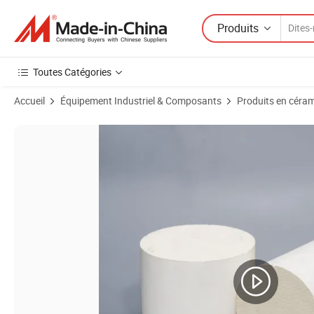
Produits
Toutes Catégories
Accueil
Équipement Industriel & Composants
Produits en céram
Images du produit de Substrat catalytique en céramique en nid d'abeil