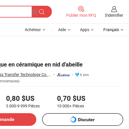
S'identifier
Publier mon RFQ
Acheteur
Aide
Apps
Français
que en céramique en nid d'abeille
Jiangxi Ayrtter Mass Transfer Technology Co., Ltd.
6 ans
ommentaires)
0,80 $US
0,70 $US
5 000-9 999
Pièces
10 000+
Pièces
emande
Discuter