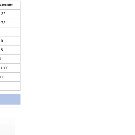
-mullite
à 32
à 73
.0
.5
7
 1100
500