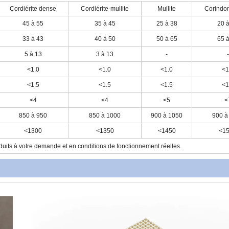
Cordiérite dense
Cordiérite-mullite
Mullite
Corindon
45 à 55
35 à 45
25 à 38
20 
33 à 43
40 à 50
50 à 65
65 
5 à 13
3 à 13
-
-
<1.0
<1.0
<1.0
<1
<1.5
<1.5
<1.5
<1
<4
<4
<5
<
850 à 950
850 à 1000
900 à 1050
900 à
<1300
<1350
<1450
<1
its à votre demande et en conditions de fonctionnement réelles.