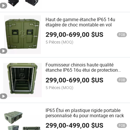
Haut de gamme étanche IP65 14u
étagère de choc montable en vol
299,00
-
699,00
$US
FOB
5 Pièces
(MOQ)
Fournisseur chinois haute qualité
étanche IP65 16u étui de protection
contre les chocs
299,00
-
699,00
$US
FOB
5 Pièces
(MOQ)
IP65 Étui en plastique rigide portable
personnalisé 4u pour montage en rack
299,00
-
499,00
$US
FOB