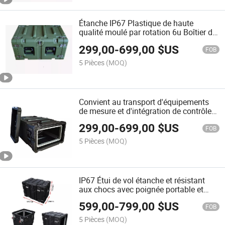
Étanche IP67 Plastique de haute
qualité moulé par rotation 6u Boîtier de
rack
299,00
-
699,00
$US
FOB
5 Pièces
(MOQ)
Convient au transport d'équipements
de mesure et d'intégration de contrôle
IP65 5u Roto étui de transport à chocs
299,00
-
699,00
$US
FOB
5 Pièces
(MOQ)
IP67 Étui de vol étanche et résistant
aux chocs avec poignée portable et
roues
599,00
-
799,00
$US
FOB
5 Pièces
(MOQ)