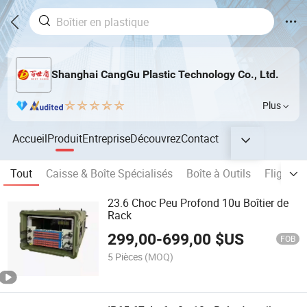
Shanghai CangGu Plastic Technology Co., Ltd.
Plus
Accueil
Produit
Entreprise
Découvrez
Contact
Tout
Caisse & Boîte Spécialisés
Boîte à Outils
Flight C
23.6 Choc Peu Profond 10u Boîtier de
Rack
299,00
-
699,00
$US
FOB
5 Pièces
(MOQ)