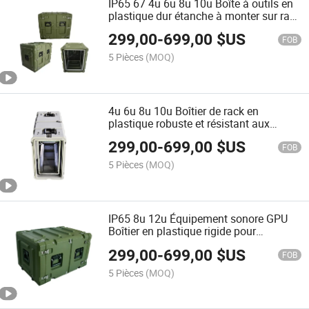
IP65 67 4u 6u 8u 10u Boîte à outils en
plastique dur étanche à monter sur rack
avec roues
299,00
-
699,00
$US
FOB
5 Pièces
(MOQ)
4u 6u 8u 10u Boîtier de rack en
plastique robuste et résistant aux
chocs
299,00
-
699,00
$US
FOB
5 Pièces
(MOQ)
IP65 8u 12u Équipement sonore GPU
Boîtier en plastique rigide pour
montage en rack
299,00
-
699,00
$US
FOB
5 Pièces
(MOQ)