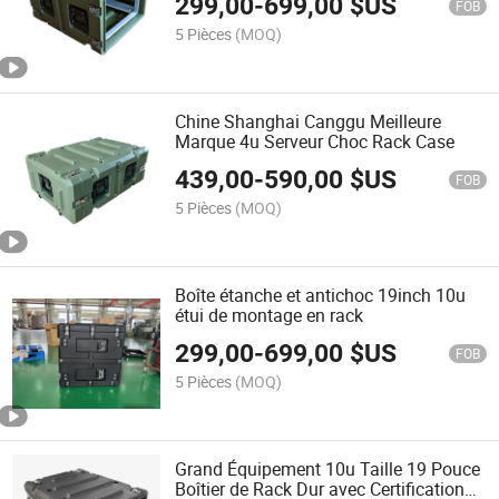
299,00
-
699,00
$US
FOB
5 Pièces
(MOQ)
Chine Shanghai Canggu Meilleure
Marque 4u Serveur Choc Rack Case
439,00
-
590,00
$US
FOB
5 Pièces
(MOQ)
Boîte étanche et antichoc 19inch 10u
étui de montage en rack
299,00
-
699,00
$US
FOB
5 Pièces
(MOQ)
Grand Équipement 10u Taille 19 Pouce
Boîtier de Rack Dur avec Certification