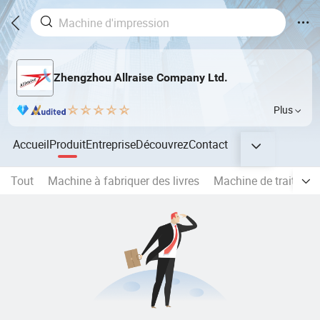
Zhengzhou Allraise Company Ltd.
Plus
Accueil
Produit
Entreprise
Découvrez
Contact
Tout
Machine à fabriquer des livres
Machine de traitemen