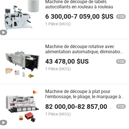
Machine de découpe de labels
autocollants en rouleau à rouleau
6 300,00
-
7 059,00
$US
FOB
1 Pièce
(MOQ)
Machine de découpe rotative avec
alimentation automatique, élimination
des déchets, plaque de découpe
43 478,00
$US
flexible, changement facile
FOB
1 Pièce
(MOQ)
Machine de découpe à plat pour
l'embossage, le pliage, le marquage à
chaud et le découpage à plat de draps
82 000,00
-
82 857,00
$US
automatiques
FOB
1 Pièce
(MOQ)