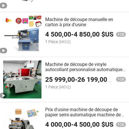
Machine de découpe manuelle en
carton à prix d'usine
4 500,00
-
4 850,00
$US
FOB
1 Pièce
(MOQ)
Machine de découpe de vinyle
autocollant personnalisé automatique
pour étiquettes
25 999,00
-
26 199,00
$US
FOB
1 Pièce
(MOQ)
Prix d'usine machine de découpe de
papier semi-automatique machine de
découpe de boîte machine de découpe
4 000,00
-
4 500,00
$US
de carton
FOB