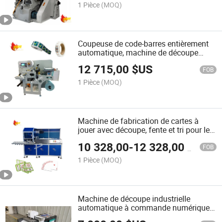
1 Pièce
(MOQ)
Coupeuse de code-barres entièrement
automatique, machine de découpe
d'étiquettes adhésives, équipement de
12 715,00
$US
découpe et de réenroulement
FOB
d'étiquettes, machine de découpe de
1 Pièce
(MOQ)
matrices d'étiquettes, machine de fente
d'étiquettes
Machine de fabrication de cartes à
jouer avec découpe, fente et tri pour les
jeux de cartes pour enfants
10 328,00
-
12 328,00
$US
FOB
1 Pièce
(MOQ)
Machine de découpe industrielle
automatique à commande numérique,
machine de découpe de feuilles de