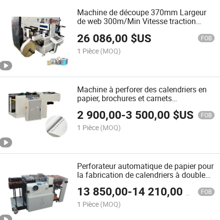
Machine de découpe 370mm Largeur
de web 300m/Min Vitesse traction
servo double intermittente rotative
26 086,00
$US
FOB
1 Pièce
(MOQ)
Machine à perforer des calendriers en
papier, brochures et carnets
automatiques
2 900,00
-
3 500,00
$US
FOB
1 Pièce
(MOQ)
Perforateur automatique de papier pour
la fabrication de calendriers à double
fil, machine de perforation ronde
13 850,00
-
14 210,00
$US
FOB
1 Pièce
(MOQ)