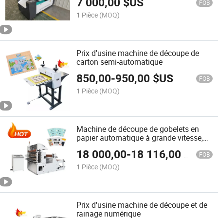
7 000,00
$US
papier avec positionnement
FOB
1 Pièce
(MOQ)
Prix d'usine machine de découpe de
carton semi-automatique
850,00
-
950,00
$US
FOB
1 Pièce
(MOQ)
Machine de découpe de gobelets en
papier automatique à grande vitesse,
machine de découpe à rouleau
18 000,00
-
18 116,00
$US
FOB
1 Pièce
(MOQ)
Prix d'usine machine de découpe et de
rainage numérique