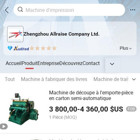
Zhengzhou Allraise Company Ltd.
Plus
Accueil
Produit
Entreprise
Découvrez
Contact
Tout
Machine à fabriquer des livres
Machine de traitemen
Machine de découpe à l'emporte-pièce
en carton semi-automatique
3 800,00
-
4 360,00
$US
FOB
1 Pièce
(MOQ)