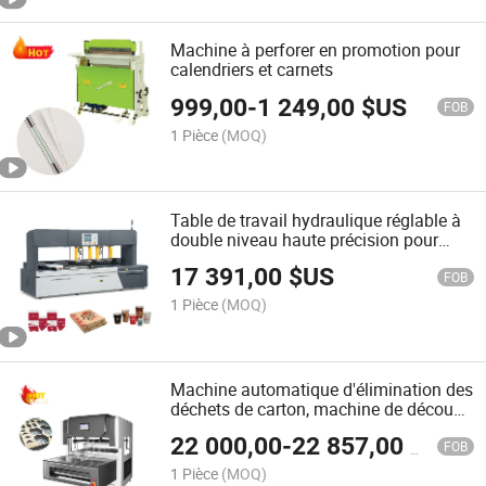
Machine à perforer en promotion pour
calendriers et carnets
999,00
-
1 249,00
$US
FOB
1 Pièce
(MOQ)
Table de travail hydraulique réglable à
double niveau haute précision pour
l'impression, l'emballage et la découpe
17 391,00
$US
des déchets
FOB
1 Pièce
(MOQ)
Machine automatique d'élimination des
déchets de carton, machine de découpe
de carton et de dénudage de papier
22 000,00
-
22 857,00
$US
FOB
1 Pièce
(MOQ)