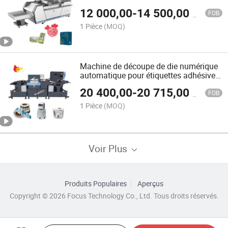
12 000,00
-
14 500,00
$US
FOB
1 Pièce
(MOQ)
Machine de découpe de die numérique
automatique pour étiquettes adhésives
auto-adhésives, machine de découpe à
20 400,00
-
20 715,00
$US
plat à grande vitesse
FOB
1 Pièce
(MOQ)
Voir Plus
Produits Populaires
Aperçus
Copyright © 2026 Focus Technology Co., Ltd. Tous droits réservés.