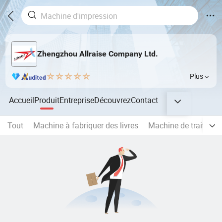
Zhengzhou Allraise Company Ltd.
Plus
Accueil
Produit
Entreprise
Découvrez
Contact
Tout
Machine à fabriquer des livres
Machine de traitemen