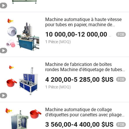
Machine automatique à haute vitesse
pour tubes en papier, machine de
fabrication de tubes en papier, machine
10 000,00
-
12 000,00
$US
de courbure des bords des tubes en
FOB
papier
1 Pièce
(MOQ)
Machine de fabrication de boîtes
rondes Machine d'étiquetage de tubes
ronds
4 200,00
-
5 285,00
$US
FOB
1 Pièce
(MOQ)
Machine automatique de collage
d'étiquettes pour canettes avec pliage
intérieur de papier servo
3 560,00
-
4 400,00
$US
FOB