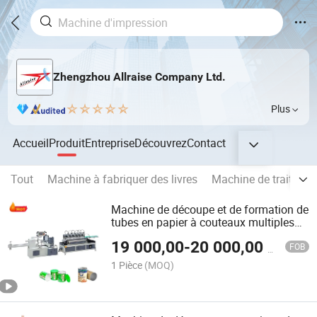
Zhengzhou Allraise Company Ltd.
Plus
Accueil
Produit
Entreprise
Découvrez
Contact
Tout
Machine à fabriquer des livres
Machine de traitemen
Machine de découpe et de formation de
tubes en papier à couteaux multiples
CNC automatique
19 000,00
-
20 000,00
$US
FOB
1 Pièce
(MOQ)