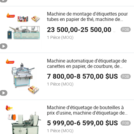
Machine de montage d'étiquettes pour
tubes en papier de thé, machine de
scellage de tubes en papier pour chips
23 500,00
-
25 500,00
$US
de pomme de terre
FOB
1 Pièce
(MOQ)
Machine automatique d'étiquetage de
canettes en papier, de courbure, de
revêtement et de scellage du fond
7 800,00
-
8 570,00
$US
FOB
1 Pièce
(MOQ)
Machine d'étiquetage de bouteilles à
prix d'usine, machine d'étiquetage de
tubes en papier, machine de fabrication
5 999,00
-
6 599,00
$US
de boîtes rondes
FOB
1 Pièce
(MOQ)