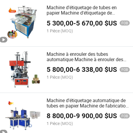
Machine d'étiquetage de tubes en
papier Machine d'étiquetage de
canettes en papier
5 300,00
-
5 670,00
$US
FOB
1 Pièce
(MOQ)
Machine à enrouler des tubes
automatique Machine à enrouler des
noyaux en papier Machine à enrouler
5 800,00
-
6 338,00
$US
les bords des tubes
FOB
1 Pièce
(MOQ)
Machine d'étiquetage automatique de
tubes en papier Machine de fabrication
de boîtes rondes
8 800,00
-
9 900,00
$US
FOB
1 Pièce
(MOQ)