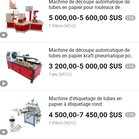
Machine de découpe automatique de
tubes en papier pour rouleaux de
toilette
5 000,00
-
5 600,00
$US
FOB
1 Pièce
(MOQ)
Machine de découpe automatique de
tubes en papier kraft pneumatique pour
rouleaux de papier toilette en carton
3 200,00
-
5 000,00
$US
avec plusieurs couteaux
FOB
1 jeu
(MOQ)
Machine d'étiquetage de tubes en
papier à étiquetage rond
4 500,00
-
7 450,00
$US
FOB
1 Pièce
(MOQ)