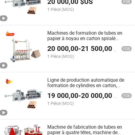
20 000,00
$US
avec découpe spirale automatique
FOB
1 Pièce
(MOQ)
Machines de formation de tubes en
papier à noyau en carton spiralé
automatique
20 000,00
-
21 500,00
$US
FOB
1 Pièce
(MOQ)
Ligne de production automatique de
formation de cylindres en carton,
machine de fabrication de tubes en
19 000,00
-
20 000,00
$US
papier en spirale
FOB
1 Pièce
(MOQ)
Machine de fabrication de tubes en
papier à quatre têtes, machine de