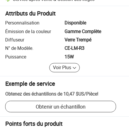
Résolution des litiges assistée par la plateforme, y compris les rembo
Attributs du Produit
Personnalisation
Disponible
Émission de la couleur
Gamme Complète
Diffuseur
Verre Trempé
N° de Modèle.
CE-LM-R3
Puissance
15W
Voir Plus
Exemple de service
Obtenez des échantillons de
10,47 $US
/
Pièce
!
Obtenir un échantillon
Points forts du produit