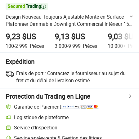

Design Nouveau Toujours Ajustable Monté en Surface
Plafonnier Dimmable Downlight Commercial Intérieur 15
W Spots LED
9,23 $US
9,13 $US
9,03 $US
100-2 999
Pièces
3 000-9 999
Pièces
10 000+
Pièc
Expédition
Frais de port :
Contactez le fournisseur au sujet du
fret et du délai de livraison estimé.
Protection du Trading en Ligne
Garantie de Paiement
Logistique de plateforme
Suivi d'expédition plus clair avec des logistiques prises en charge par 
Service d'Inspection
Inspection préalable à l'expédition optionnelle pour des contrôles de qu
Service après-vente & Gestion des litiges