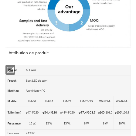
Attribution de produit
Marque
ALLWAY
Produit
Spot LED de suivi
Matériau
Aluminium + PC
LM-S4
LM-R3
LM-R3-SD
WX-R3-A.
WX-R4-A.
Modèle
LM-R4
φ54.4*220
φ47.4*263.7
Taille (mm)
φ47.4*220
φ44*44*220
φ105
*108.5
φ105
*126.4
Puissance
15 W.
15 W.
15 W.
8 W
8 W
10 W.
Faisceau
24°/36°