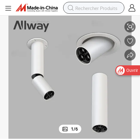
le Downlight Commercial Intérieur 15 W Spots LED
Design Nouveau Toujours Ajustable Monté en Surface Plafonnier Dimmab
Ouvrir
1
/
6