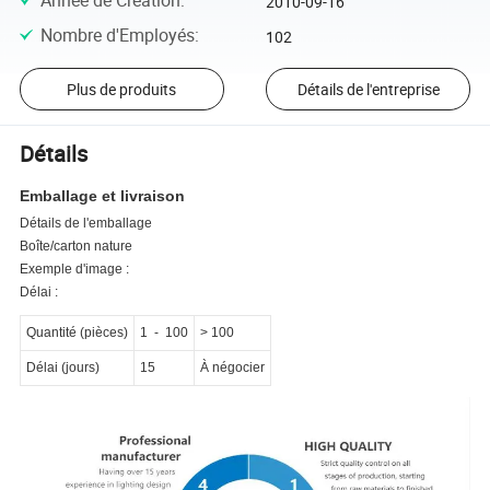
Année de Création
:
2010-09-16
Nombre d'Employés
:
102
Plus de produits
Détails de l'entreprise
Détails
Emballage et livraison
Détails de l'emballage
Boîte/carton nature
Exemple d'image :
Délai :
Quantité (pièces)
1
-
100
> 100
Délai (jours)
15
À négocier