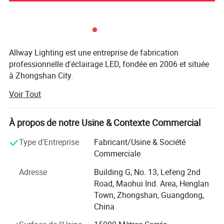
Allway Lighting est une entreprise de fabrication
professionnelle d'éclairage LED, fondée en 2006 et située
à Zhongshan City.
Voir Tout
Avec le développement de la dernière technologie LED et
la montée des exigences LED. Allway Lighting a été
fondée en 2006, qui fournit les solutions d'éclairage les
À propos de notre Usine & Contexte Commercial
plus professionnelles pour les bâtiments commerciaux et
résidentiels.
Type d'Entreprise
Fabricant/Usine & Société
Commerciale
Afin de fournir des produits concurrentiels à nos clients en
temps opportun et de s'efforcer de renforcer davantage
Adresse
Building G, No. 13, Lefeng 2nd
nos capacités de marque. Nous disposons de notre propre
Road, Maohui Ind. Area, Henglan
équipement de test professionnel et d'un système de
Town, Zhongshan, Guangdong,
contrôle qualité strict pour vous fournir des produits et
China
services de haute qualité