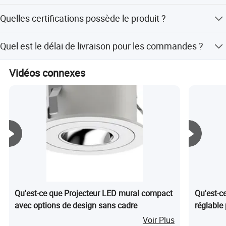
fabrication de l'éclairage LED.
Oui, nous disposons de solides capacités ODM et OEM.
Quelles certifications possède le produit ?
Vous êtes invités à nous contacter pour une coopération
Il est certifié CE, RoHS, GS, FCC et C-tick.
continue.
Quel est le délai de livraison pour les commandes ?
Les commandes de 1 à 100 pièces prennent 15 jours,
Vidéos connexes
tandis que les quantités plus importantes sont
négociables.
Qu'est-ce que Projecteur LED mural compact
Qu'est-c
avec options de design sans cadre
réglable
dans la 
Voir Plus