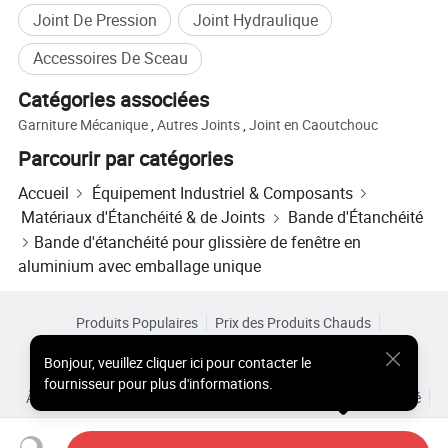
Joint De Pression
Joint Hydraulique
Accessoires De Sceau
Catégories associées
Garniture Mécanique
,
Autres Joints
,
Joint en Caoutchouc
Parcourir par catégories
Accueil
Équipement Industriel & Composants
Matériaux d'Étanchéité & de Joints
Bande d'Étanchéité
Bande d'étanchéité pour glissière de fenêtre en
aluminium avec emballage unique
Produits Populaires
Prix des Produits Chauds
Produits Chauds en Gros
Acheteur Vedette de
Site PC
Bonjour
,
veuillez cliquer ici pour contacter le
Aperçus
fournisseur pour plus d'informations.
À Propos de
Accord d’Utilisateur
Politique de Confidentialité
Contact