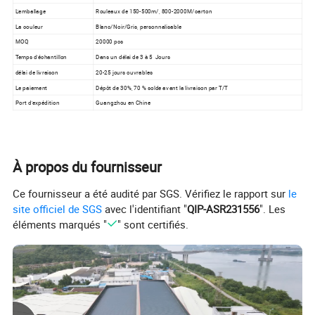
L'emballage
Rouleaux de 150-500m/, 800-2000M/carton
La couleur
Blanc/Noir/Gris, personnalisable
MOQ
20000 pcs
Temps d'échantillon
Dans un délai de 3 à 5 Jours
délai de livraison
20-25 jours ouvrables
Le paiement
Dépôt de 30%, 70 % solde avant la livraison par T/T
Port d'expédition
Guangzhou en Chine
À propos du fournisseur
Ce fournisseur a été audité par SGS. Vérifiez le rapport sur
le
site officiel de SGS
avec l'identifiant "
QIP-ASR231556
". Les
éléments marqués "
" sont certifiés.