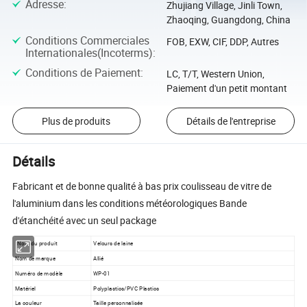
Adresse
:
Zhujiang Village, Jinli Town,
Zhaoqing, Guangdong, China
Conditions Commerciales
FOB, EXW, CIF, DDP, Autres
Internationales(Incoterms)
:
Conditions de Paiement
:
LC, T/T, Western Union,
Paiement d'un petit montant
Plus de produits
Détails de l'entreprise
Détails
Fabricant et de bonne qualité à bas prix coulisseau de vitre de
l'aluminium dans les conditions météorologiques Bande
d'étanchéité avec un seul package
Nom du produit
Velours de laine
Nom de marque
Allié
Numéro de modèle
WP-01
Matériel
Polyplastics/PVC Plastics
La couleur
Taille personnalisée