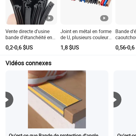
produits de qualité, prix compétitif, les délais de livraison
et de bons services, bienvenue à visiter notre entreprise et
le souhait de coopérer avec vous.
Vente directe d'usine
Joint en métal en forme
Bande d'é
bande d'étanchéité en
de U, plusieurs couleurs
caoutchou
caoutchouc EPDM pour
personnalisables pour
pour extr
0,2-0,6 $US
1,8 $US
0,56-0,6
fenêtres et portes,
bande d'étanchéité
et de fenê
bande de vitrage
flexible, joint en
Vidéos connexes
caoutchouc résistant
aux intempéries
Qu'est-ce que Bande de protection d'angle
Qu'est-c