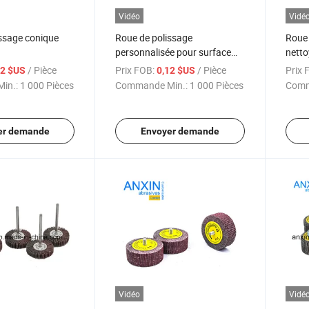
Vidéo
Vidé
ssage conique
Roue de polissage
Roue 
personnalisée pour surface
netto
courbe
/ Pièce
Prix FOB:
/ Pièce
Prix 
12 $US
0,12 $US
in.:
1 000 Pièces
Commande Min.:
1 000 Pièces
Comm
er demande
Envoyer demande
Vidéo
Vidé