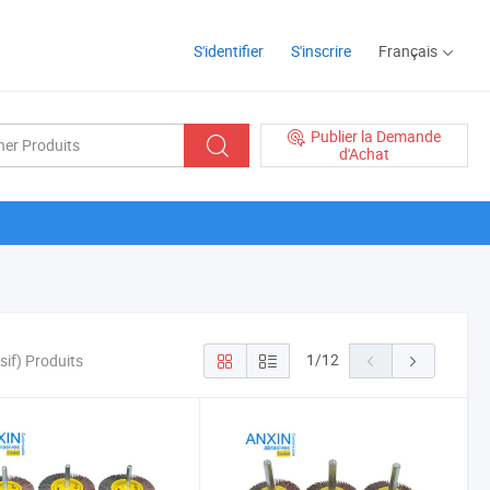
S'identifier
S'inscrire
Français
Publier la Demande
d'Achat
1
/
12
sif) Produits