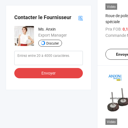
Vidéo
Roue de poli
Contacter le Fournisseur
spéciale
Prix FOB:
Ms. Anxin
0,
Export Manager
Commande M
Discuter
Envoy
Envoyer
Vidéo