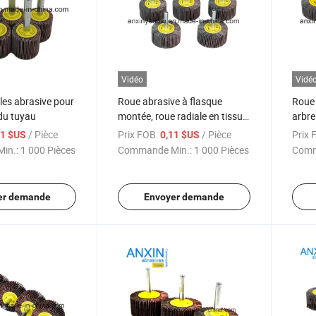
Vidéo
Vidé
les abrasive pour
Roue abrasive à flasque
Roue 
 du tuyau
montée, roue radiale en tissu
arbre
a/O
/ Pièce
Prix FOB:
/ Pièce
Prix 
11 $US
0,11 $US
in.:
1 000 Pièces
Commande Min.:
1 000 Pièces
Comm
er demande
Envoyer demande