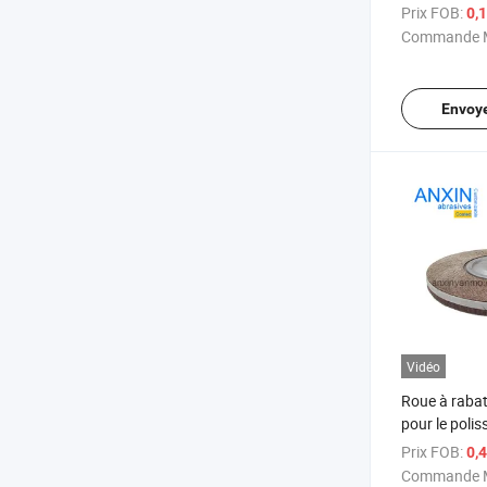
d'aluminium
Prix FOB:
0,
Commande M
Envoy
Vidéo
Roue à raba
pour le polis
meulage aut
Prix FOB:
0,
Commande M