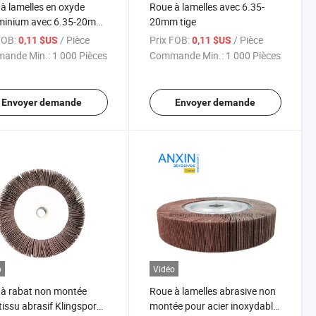
à lamelles en oxyde
Roue à lamelles avec 6.35-
uminium avec 6.35-20mm
20mm tige
FOB:
/ Pièce
Prix FOB:
/ Pièce
0,11 $US
0,11 $US
ande Min.:
1 000 Pièces
Commande Min.:
1 000 Pièces
Envoyer demande
Envoyer demande
o
Vidéo
à rabat non montée
Roue à lamelles abrasive non
tissu abrasif Klingspor
montée pour acier inoxydable