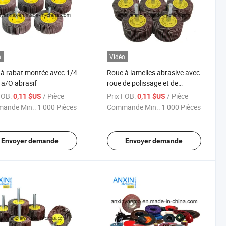
o
Vidéo
à rabat montée avec 1/4
Roue à lamelles abrasive avec
 a/O abrasif
roue de polissage et de
meulage de haute qualité
FOB:
/ Pièce
Prix FOB:
/ Pièce
0,11 $US
0,11 $US
ande Min.:
1 000 Pièces
Commande Min.:
1 000 Pièces
Envoyer demande
Envoyer demande