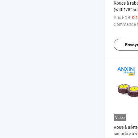
Roues à rab
(with1/8" ar
Prix FOB:
0,
Commande M
Envoy
Vidéo
Roue à ailet
sur arbre à v