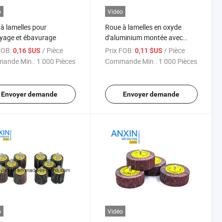
o
Vidéo
à lamelles pour
Roue à lamelles en oxyde
yage et ébavurage
d'aluminium montée avec
3mm tige
FOB:
/ Pièce
Prix FOB:
/ Pièce
0,16 $US
0,11 $US
ande Min.:
1 000 Pièces
Commande Min.:
1 000 Pièces
Envoyer demande
Envoyer demande
o
Vidéo