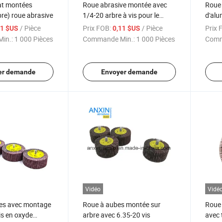
at montées
Roue abrasive montée avec
Roue 
bre) roue abrasive
1/4-20 arbre à vis pour le
d'al
nettoyage
tige
/ Pièce
Prix FOB:
/ Pièce
Prix 
11 $US
0,11 $US
in.:
1 000 Pièces
Commande Min.:
1 000 Pièces
Comm
er demande
Envoyer demande
Vidéo
Vidé
tes avec montage
Roue à aubes montée sur
Roue 
is en oxyde
arbre avec 6.35-20 vis
avec 