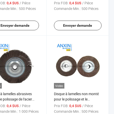
le polissage
a/O
FOB:
/ Pièce
Prix FOB:
/ Pièce
0,4 $US
0,4 $US
ande Min.:
500 Pièces
Commande Min.:
500 Pièces
Envoyer demande
Envoyer demande
o
Vidéo
à lamelles abrasives
Disque à lamelles non monté
e polissage de l'acier
pour le polissage et le
dable et de l'aluminium
meulage des métaux
FOB:
/ Pièce
Prix FOB:
/ Pièce
0,4 $US
0,4 $US
ande Min.:
1 000 Pièces
Commande Min.:
500 Pièces