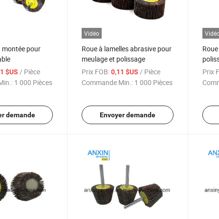
Vidéo
Vidé
t montée pour
Roue à lamelles abrasive pour
Roue 
able
meulage et polissage
polis
/ Pièce
Prix FOB:
/ Pièce
Prix 
11 $US
0,11 $US
in.:
1 000 Pièces
Commande Min.:
1 000 Pièces
Comm
er demande
Envoyer demande