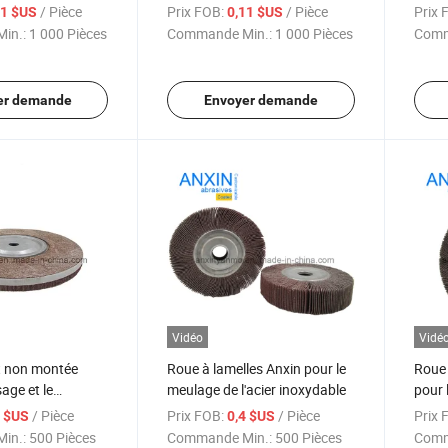
pour 
/ Pièce
Prix FOB:
/ Pièce
Prix 
11 $US
0,11 $US
in.:
1 000 Pièces
Commande Min.:
1 000 Pièces
Comm
er demande
Envoyer demande
Vidéo
Vidé
t non montée
Roue à lamelles Anxin pour le
Roue 
sage et le
meulage de l'acier inoxydable
pour l
omobile
inoxy
/ Pièce
Prix FOB:
/ Pièce
Prix 
4 $US
0,4 $US
in.:
500 Pièces
Commande Min.:
500 Pièces
Comm