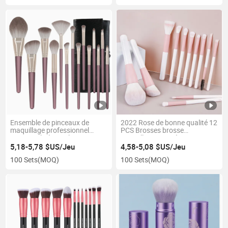
Ensemble de pinceaux de
2022 Rose de bonne qualité 12
maquillage professionnel
PCS Brosses brosse
personnalisé pour le visage,
maquillage cosmétiques
marque privée
Maquillaje Définir l'emballage
5,18-5,78 $US/Jeu
4,58-5,08 $US/Jeu
personnalisé manche en bois
100 Sets
(MOQ)
100 Sets
(MOQ)
Brosse de maquillage