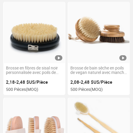
Brosse en fibres de sisal noir
Brosse de bain sèche en poils
personnalisée avec poils de
de vegan naturel avec manche
sanglier, brosse de bain
en bambou pour femmes
végétalienne, gommage pour
2,18-2,48 $US/Pièce
2,08-2,48 $US/Pièce
la douche, masseur en bois,
500 Pièces
(MOQ)
500 Pièces
(MOQ)
brosse corporelle sèche