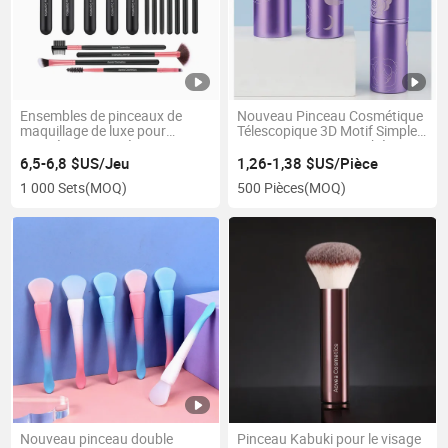
Ensembles de pinceaux de
Nouveau Pinceau Cosmétique
maquillage de luxe pour
Télescopique 3D Motif Simple
cosmétiques privés
Pinceau Doux en Synthétique
personnalisés
pour Poudre de Maquillage
6,5-6,8 $US/Jeu
1,26-1,38 $US/Pièce
1 000 Sets
(MOQ)
500 Pièces
(MOQ)
Nouveau pinceau double
Pinceau Kabuki pour le visage