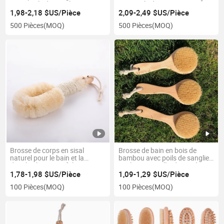
100% poils de sanglier vegan
avec poils de cactus, manche
en sisal naturel pour la cellulite
en bois de hêtre et bambou,
1,98-2,18 $US/Pièce
2,09-2,49 $US/Pièce
brosse de bain en sisal
500 Pièces
(MOQ)
500 Pièces
(MOQ)
Brosse de corps en sisal
Brosse de bain en bois de
naturel pour le bain et la
bambou avec poils de sanglier,
douche, brosse exfoliante pour
couleur naturelle, douce, à
peau sèche japonaise
long manche
1,78-1,98 $US/Pièce
1,09-1,29 $US/Pièce
100 Pièces
(MOQ)
100 Pièces
(MOQ)