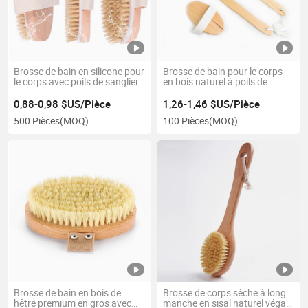
Brosse de bain en silicone pour
Brosse de bain pour le corps
le corps avec poils de sanglier,
en bois naturel à poils de
poignée en bambou de haute
brosse, avec un long manche
qualité, brosse pour peau
détachable, étiquette privée
0,88-0,98 $US/Pièce
1,26-1,46 $US/Pièce
sèche en bois de hêtre pour
pour le massage de la peau
500 Pièces
(MOQ)
100 Pièces
(MOQ)
femmes
sèche
Brosse de bain en bois de
Brosse de corps sèche à long
hêtre premium en gros avec
manche en sisal naturel végan