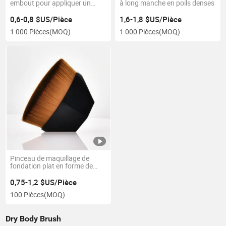
embout pour appliquer un
à long manche en poils denses
masque facial en silicone
0,6-0,8 $US/Pièce
1,6-1,8 $US/Pièce
1 000 Pièces
(MOQ)
1 000 Pièces
(MOQ)
Pinceau de maquillage de
fondation plat en forme de
kabuki pour le blush, pinceau
en poudre pour estomper les
0,75-1,2 $US/Pièce
cosmétiques liquides, crémeux
100 Pièces
(MOQ)
ou en poudre parfaite, pinceau
de maquillage en forme de
diamant rhomboïde
Dry Body Brush