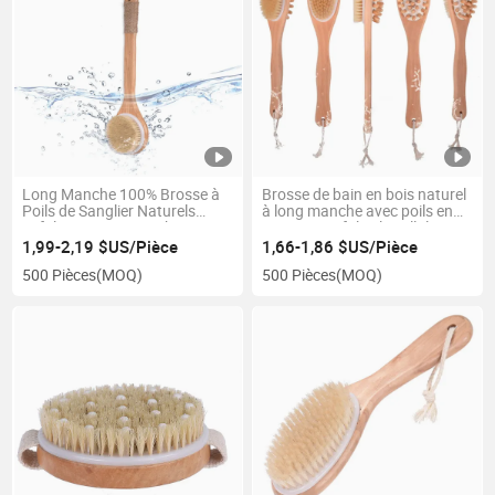
Long Manche 100% Brosse à
Brosse de bain en bois naturel
Poils de Sanglier Naturels
à long manche avec poils en
Exfoliante pour Douche Brosse
crin pour exfolier la cellulite,
de Bain Corps Brosse de
idéale pour le gommage du
1,99-2,19 $US/Pièce
1,66-1,86 $US/Pièce
Séchage pour Massager de
corps, peau sèche, brosse
500 Pièces
(MOQ)
500 Pièces
(MOQ)
Cellulite
double pour un usage humide
ou sec