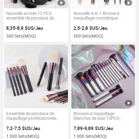
Nouvelle arrivée 12 PCS
Nouvelle 4-in-1 Brosse à
ensemble de pinceaux de
maquillage cosmétique
maquillage de haute qualité
innovante et pratique pour les
voyages
8,35-8,9 $US/Jeu
2,5-2,8 $US/Jeu
500 Sets
(MOQ)
500 Sets
(MOQ)
Ensemble de pinceaux de
Brosses à maquillage
maquillage professionnels
blanches de luxe 15PCS
personnalisés avec logo privé
ensemble de pinceaux pour le
en synthétique, végan et
visage en poils naturels
7,2-7,5 $US/Jeu
7,89-9,89 $US/Jeu
écologique
marque privée
1 000 Sets
(MOQ)
1 000 Sets
(MOQ)