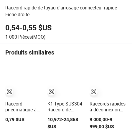
Raccord rapide de tuyau d'arrosage connecteur rapide
Fiche droite
0,54-0,55 $US
1 000
Pièces(MOQ)
Produits similaires
Raccord
K1 Type SUS304
Raccords rapides
pneumatique à
Raccord de
à déconnexion
connexion rapide
Couplage Rapide
sèche haute
0,79 $US
10,972-24,858
9 000,00-9
étanche aux
Haute Pression
performance pour
$US
999,00 $US
explosions pour
pour Fluide
des connexions