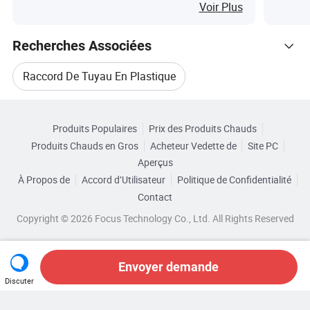
robustes
Voir Plus
Recherches Associées
Raccord De Tuyau En Plastique
Parcourir par Catégories
Raccord De Tuyau D'irrigation
Produits Populaires
Prix des Produits Chauds
Produits Chauds en Gros
Acheteur Vedette de
Site PC
Raccord En Plastique Pour Tuyau De Jardin
Aperçus
À Propos de
Accord d’Utilisateur
Politique de Confidentialité
Raccord De Tuyau Pulvérisateur
Contact
Copyright © 2026 Focus Technology Co., Ltd. All Rights Reserved
Raccord De Flexible Électrique
Connecteur De Tuyau En PVC
Envoyer demande
Discuter