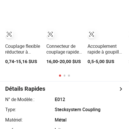
tuyau d'air
Industriel
sécurisées
Couplage flexible
Connecteur de
Accouplement
réducteur à
couplage rapide à
rapide à goupille
rainure à
face plate Naiwo
en acier
0,74-15,16 $US
16,00-20,00 $US
0,5-5,00 $US
connexion rapide
1/2" Couplage
inoxydable pour
approuvé UL en
sans fuite
l'industrie
gros ODM/OEM
ISO16028
pétrochimique
en fonte ductile
pour tuyaux de
Détails Rapides
grand diamètre
N° de Modèle.:
E012
Type:
Stecksystem Coupling
Matériel:
Métal