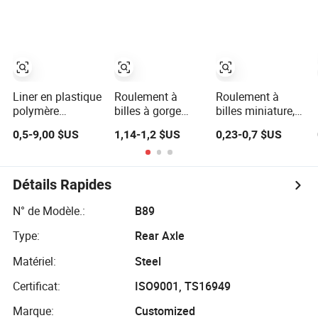
roulements à
Série 6200 Série
pièces
contact angulaire,
6300 Série
automobiles
roulements à
Roulement à
aiguilles,
Billes Profond
roulements à
pour Moto Pièces
billes à gorge
de Moto
profonde
Roulement
Liner en plastique
Roulement à
Roulement à
polymère
billes à gorge
billes miniature,
équivalent Igus
profonde de
pièces
0,5-9,00 $US
1,14-1,2 $US
0,23-0,7 $US
Drylin sans
haute qualité et
automobiles,
entretien, palier
longue durée de
roulement de bloc
linéaire sans
vie 6201 6202
de palier, prix bas
huile pour
6203 6204 6205
6205 6206 6208
Détails Rapides
machines
Zz 2RS C3
roulement à billes
d'emballage
Roulement à
à gorge profonde
N° de Modèle.:
B89
alimentaire,
billes à gorge
Type:
Rear Axle
équipements de
profonde pour
fitness en salle de
pièces
Matériel:
Steel
sport
automobiles et
machines
Certificat:
ISO9001, TS16949
agricoles
Marque:
Customized