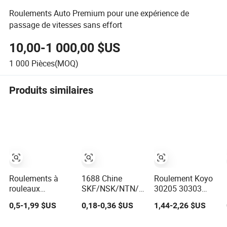
Roulements Auto Premium pour une expérience de
passage de vitesses sans effort
10,00-1 000,00 $US
1 000
Pièces(MOQ)
Produits similaires
Roulements à
1688 Chine
Roulement Koyo
rouleaux
SKF/NSK/NTN/Timken
30205 30303
sphériques
Koyo NACHI
30304 30206
0,5-1,99 $US
0,18-0,36 $US
1,44-2,26 $US
coniques
Roulement Auto
30305 Roulement
cylindriques,
Original 6000
conique pour