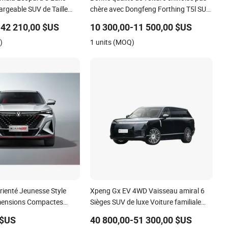
rgeable SUV de Taille
chère avec Dongfeng Forthing T5l SUV
 d'Usine Vente
automatique
-42 210,00 $US
10 300,00-11 500,00 $US
)
1 units (MOQ)
rienté Jeunesse Style
Xpeng Gx EV 4WD Vaisseau amiral 6
mensions Compactes
Sièges SUV de luxe Voiture familiale
aine Changan X5 Plus
Voiture de luxe
 $US
40 800,00-51 300,00 $US