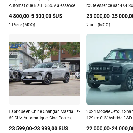
Automatique Bisu T5 SUV à essence
route essence 8at 4X4 S
polyvalent
4 800,00-5 300,00 $US
23 000,00-25 000,0
1 Pièce (MOQ)
2 unit (MOQ)
Fabriqué en Chine Changan Mazda Ez-
2024 Modèle Jetour Shan
60 SUV, Automatique, Cinq Portes,
129km SUV hybride 2WD
Cinq Places, Hayon, 600 Km
23 599,00-23 999,00 $US
22 000,00-24 000,0
d'autonomie à grande vitesse, SUV