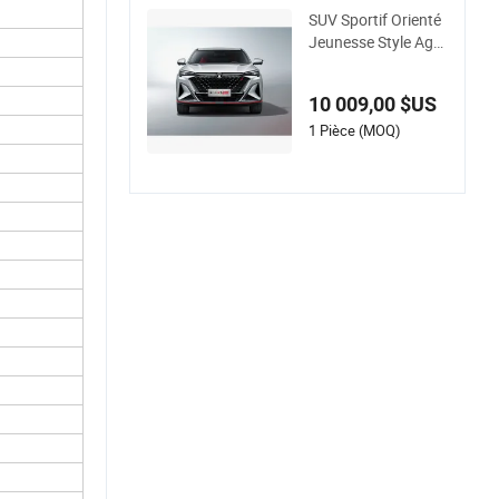
SUV Sportif Orienté
Jeunesse Style Aggr
essif Dimensions Co
mpactes Conduite U
10 009,00 $US
rbaine Changan X5
Plus
1 Pièce (MOQ)