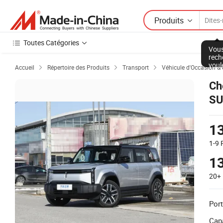
Produits
Toutes Catégories
Vous
rech
voul
Accueil
Répertoire des Produits
Transport
Véhicule d'Occasion & 



Ch
SU
1
1-9
1
20+
Port
Capa