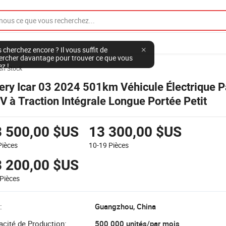
 cherchez encore ? Il vous suffit de
ercher davantage pour trouver ce que vous
ez !
en Stock
ery Icar 03 2024 501km Véhicule Électrique 
V à Traction Intégrale Longue Portée Petit
3 500,00 $US
13 300,00 $US
Pièces
10-19
Pièces
3 200,00 $US
Pièces
:
Guangzhou, China
cité de Production:
500 000 unités/par mois