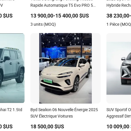
UV
Rapide Automatique T5 Evo PRO 5
Hybride Recha
Sièges SUV
Moyenne Prix
0 $US
13 900,00-15 400,00 $US
38 230,00
3 units (MOQ)
1 Pièce (MOQ
hai T2 1.5td
Byd Sealion 06 Nouvelle Énergie 2025
SUV Sportif O
SUV Électrique Voitures
Aggressif Di
Conduite Urb
0 $US
18 500,00 $US
10 009,00