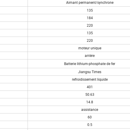
Aimant permanent/synchrone
135
184
220
135
220
moteur unique
arrière
Batterie lithium-phosphate de fer
Jiangsu Times
refroidissement liquide
401
50.63
14.8
assistance
60
0.5