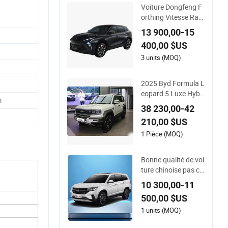
Voiture Dongfeng F
orthing Vitesse Rapi
de Automatique T5
13 900,00-15
Evo PRO 5 Sièges S
400,00 $US
UV
3 units (MOQ)
2025 Byd Formula L
eopard 5 Luxe Hybri
m
de Rechargeable SU
38 230,00-42
V de Taille Moyenne
210,00 $US
Prix d&#39;Usine Ve
nte
1 Pièce (MOQ)
Bonne qualité de voi
ture chinoise pas ch
ère avec Dongfeng
10 300,00-11
Forthing T5l SUV au
500,00 $US
tomatique
1 units (MOQ)