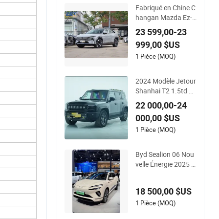
Fabriqué en Chine C
hangan Mazda Ez-6
0 SUV, Automatique,
23 599,00-23
Cinq Portes, Cinq Pl
999,00 $US
aces, Hayon, 600 K
m d&#39;autonomi
1 Pièce (MOQ)
e à grande vitesse, S
UV Énergie Nouvelle
2024 Modèle Jetour
Shanhai T2 1.5td 12
9km SUV hybride 2
22 000,00-24
WD
000,00 $US
1 Pièce (MOQ)
Byd Sealion 06 Nou
velle Énergie 2025 S
UV Électrique Voitur
es
18 500,00 $US
1 Pièce (MOQ)