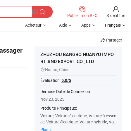
S'identifier
Publier mon RFQ
Acheteur
Aide
Apps
Français
Partager
Passager
ZHUZHOU BANGBO HUANYU IMPO
RT AND EXPORT CO., LTD
Hunan, Chine

Évaluation:
5.0/5
Dernière Date de Connexion:
Nov 23, 2025
Produits Principaux:
Voiture, Voiture électrique, Voiture à essen
ce, Voiture électrique, Voiture hybride, Voit
ure à prolongateur d'autonomie
Plus