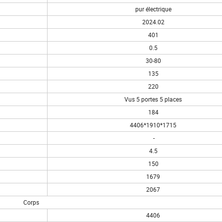
pur électrique
2024.02
401
0.5
30-80
135
220
Vus 5 portes 5 places
184
4406*1910*1715
-
4.5
150
1679
2067
Corps
4406