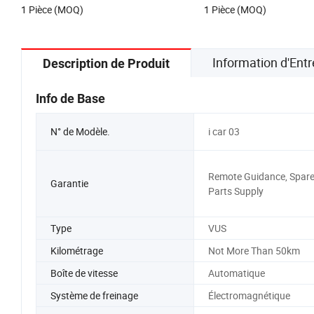
1 Pièce (MOQ)
1 Pièce (MOQ)
Énergie Nouvelle
Information d'Entr
Description de Produit
Info de Base
N° de Modèle.
i car 03
Remote Guidance, Spar
Garantie
Parts Supply
Type
VUS
Kilométrage
Not More Than 50km
Boîte de vitesse
Automatique
Système de freinage
Électromagnétique