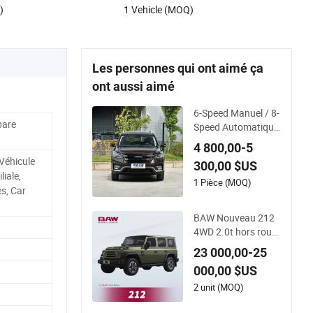
)
1 Vehicle (MOQ)
Les personnes qui ont aimé ça
ont aussi aimé
6-Speed Manuel / 8-
pare
Speed Automatique
Bisu T5 SUV à essen
4 800,00-5
ce polyvalent
 Véhicule
300,00 $US
liale,
1 Pièce (MOQ)
s, Car
BAW Nouveau 212
4WD 2.0t hors route
essence 8at 4X4 SU
23 000,00-25
V
000,00 $US
2 unit (MOQ)