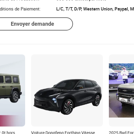
ditions de Paiement:
L/C, T/T, D/P, Western Union, Paypal,
Envoyer demande
0t hors
Voiture Dongfeng Forthing Vitesse
2025 Byd For