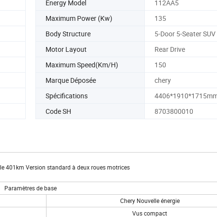
Energy Model
112AA5
Maximum Power (Kw)
135
Body Structure
5-Door 5-Seater SUV
Motor Layout
Rear Drive
Maximum Speed(Km/H)
150
Marque Déposée
chery
Spécifications
4406*1910*1715m
Code SH
8703800010
e 401km Version standard à deux roues motrices
Paramètres de base
Chery Nouvelle énergie
Vus compact