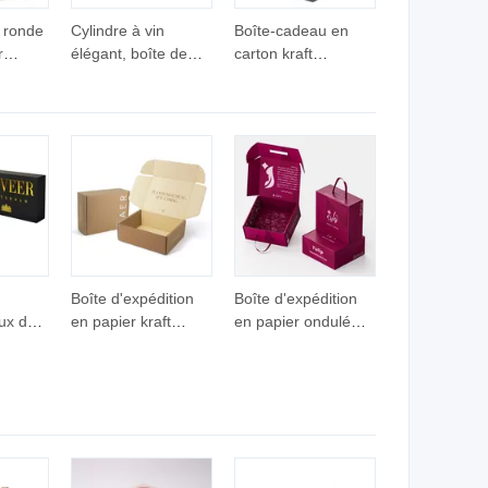
 ronde
Cylindre à vin
Boîte-cadeau en
r
élégant, boîte de
carton kraft
de
luxe, emballage
magnétique de luxe
e
écologique
pour parfum
Boîte d'expédition
Boîte d'expédition
ux de
en papier kraft
en papier ondulé
ondulé
personnalisée avec
es et
personnalisée pour
faible quantité
apier
emballage de
minimum de
lage de
parfum, nourriture,
commande pour
bijoux, cosmétiques
emballage de
cadeau pour petites
entreprises