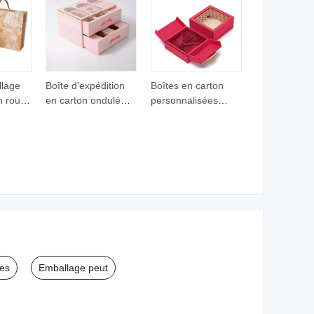
llage
Boîte d'expédition
Boîtes en carton
n rouge
en carton ondulé
personnalisées
liable
personnalisée pour
pliables rouges
e haut
vêtements et
décoratives pour le
vec
cosmétiques,
packaging de petits
imprimée avec un
produits
logo, en gros,
cosmétiques avec
blanche et rose
logo
les
Emballage peut