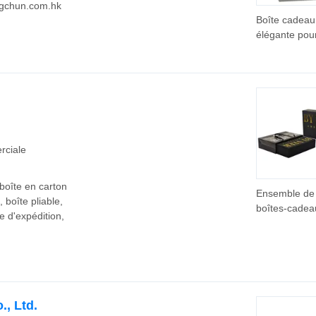
ngchun.com.hk
Boîte cadeau
élégante pou
l'emballage 
parfums et d
cosmétiques
rciale
boîte en carton
Ensemble de
 boîte pliable,
boîtes-cadea
te d'expédition,
marque
personnalisé
de sacs en p
pour l'embal
chaussures
, Ltd.