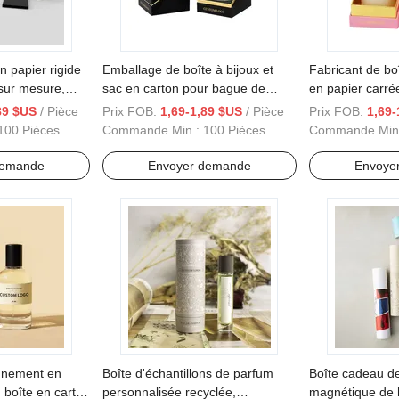
n papier rigide
Emballage de boîte à bijoux et
Fabricant de bo
sur mesure,
sac en carton pour bague de
en papier carré
our cosmétiques,
petite taille avec logo imprimé
cosmétiques pe
89 $US
/ Pièce
Prix FOB:
1,69-1,89 $US
/ Pièce
Prix FOB:
1,69-
ec fermeture
écologiques
100 Pièces
Commande Min.:
100 Pièces
Commande Min
demande
Envoyer demande
Envoye
onnement en
Boîte d'échantillons de parfum
Boîte cadeau de
 boîte en carton
personnalisée recyclée,
magnétique de h