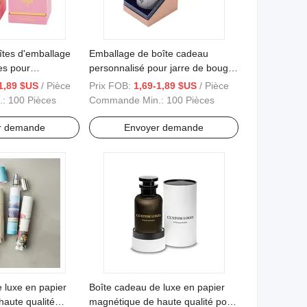
îtes d'emballage
Emballage de boîte cadeau
es pour
personnalisé pour jarre de bougie
rsonnalisées
vide en papier rigide, boîte
1,89 $US
/ Pièce
Prix FOB:
1,69-1,89 $US
/ Pièce
d'emballage de bougie parfumée
.:
100 Pièces
Commande Min.:
100 Pièces
de luxe avec insert
r demande
Envoyer demande
 luxe en papier
Boîte cadeau de luxe en papier
aute qualité
magnétique de haute qualité pour