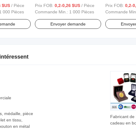
sée avec logo
ensembles cadeaux de luxe,
personnalisée 
6 $US
/ Pièce
Prix FOB:
0,2-0,26 $US
/ Pièce
Prix FOB:
0,2-0
emballage de fragrance, kit de
parfum, huile, p
1 000 Pièces
Commande Min.:
1 000 Pièces
Commande Min
bouteilles de parfum
la peau, sérum
demande
Envoyer demande
Envoye
intéressent
rciale
s, médaille, pièce
Fabricant de 
let en tissu,
cadeau en bo
 bouton en métal
élégant sur 
pour médaille