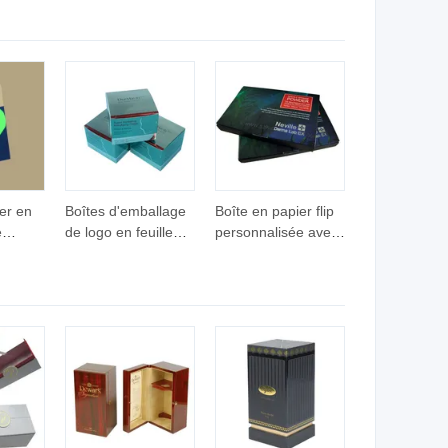
ièces,
durable et
personnalisée de
e
personnalisée,
haute qualité en
en
rectangulaire ou
gros, boîte cadeau
carrée, avec logo
pour bijoux de
imprimé pour
mode, boucles
médailles, pièces et
d'oreilles, bague,
porte-clés
bracelet, collier à
promotionnels
vendre
er en
Boîtes d'emballage
Boîte en papier flip
e
de logo en feuille
personnalisée avec
chaude de haute
nouveau design
e avec
qualité, boîtes-
pour économiser
cadeaux de couleur
des coûts pour les
ur
bleu vif, boîtes en
produits
papier en matériau
cosmétiques
métallique pour
cosmétiques