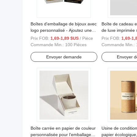
Boîtes d'emballage de bijoux avec
Boîte de cadeau e
logo personnalisé - Ajoutez une
de luxe imprimée 
touche personnelle à votre
faite à la main, p
Prix FOB:
1,69-1,89 $US
/ Pièce
Prix FOB:
1,69-1,
emballage de bijoux élégant
bijoux, parfum, av
Commande Min.:
100 Pièces
Commande Min.:
magnétique
Envoyer demande
Envoyer 
Boîte carrée en papier de couleur
Usine de conditi
personnalisée pour l'emballage
papier écologique,