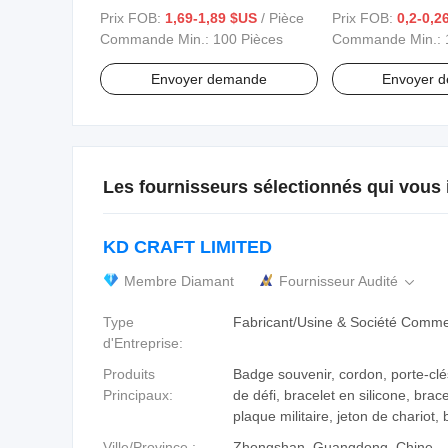
de cadeaux, boîte pour bougie
ondulé personnali
Prix FOB:
1,69-1,89 $US
/ Pièce
Prix FOB:
0,2-0,2
imprimé
Commande Min.:
100 Pièces
Commande Min.:
Envoyer demande
Envoyer 
Les fournisseurs sélectionnés qui vous 
KD CRAFT LIMITED
Membre Diamant
Fournisseur Audité

Type
Fabricant/Usine & Société Comme
d'Entreprise:
Produits
Badge souvenir, cordon, porte-clé
Principaux:
de défi, bracelet en silicone, brace
plaque militaire, jeton de chariot,
Ville/Province :
Zhongshan, Guangdong, Chine