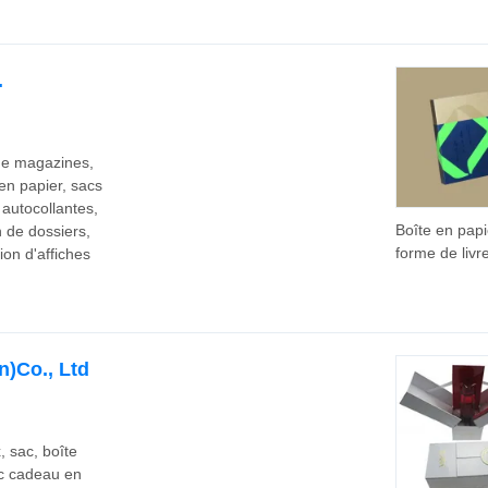
médaillons, p
rangement d
bijoux, boîte 
.
velours pour
souvenirs
 de magazines,
en papier, sacs
 autocollantes,
Boîte en papi
 de dossiers,
forme de livr
on d'affiches
luxueuse et
personnalisé
impression
métallisée po
)Co., Ltd
livres
 sac, boîte
ac cadeau en