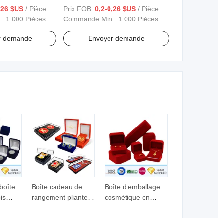
pour cosmétiques,
cosmétiques, parfum, huile,
,26 $US
/ Pièce
Prix FOB:
0,2-0,26 $US
/ Pièce
roduit de soin de
produit de soin de la peau, sérum
.:
1 000 Pièces
Commande Min.:
1 000 Pièces
r demande
Envoyer demande
boîte
Boîte cadeau de
Boîte d'emballage
is
rangement pliante
cosmétique en
mesure
en plastique, bois,
velours de luxe
s,
velours ou papier,
élégante et