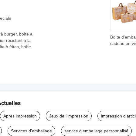
rciale
 à burger, boîte à
Boîte d'emba
er résistant à la
cadeau en vi
e à frites, boîte
magnétique p
personnalisé
de gamme a
logo
Actuelles
Après impression
Jeux de l'impression
Impression d'artic
Services d'emballage
service d'emballage personnalisé