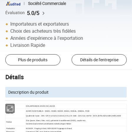
Société Commerciale
5.0/5
Évaluation
Importateurs et exportateurs
Choix des acheteurs très fidèles
Années d'expérience à l'exportation
Livraison Rapide
Plus de produits
Détails de l'entreprise
Détails
Description du produit
Standard
DIN,ASTM/ANSI JIS EN ISO,AS,GB
ACIER INOXYDABLE : SS201, SS303, SS304, SS316, SS316L, SS904L, F593
Matériau
Qualité de l'acier : DIN : GR.4.6,4.8,5.6,5.8,8.8,10.9,12.9; SAE : GR.2,5,8; ASTM : 307A,307B,A325,A394,A490,A449
Zinc (jaune, blanc, bleu, noir), galvanisé à sautillement (HDG), oxyde noir,
Finition
Geomet,Dacromment,anodisation,nickelé,zingué-Nickel
Production
M2-M24 : Froging à froid, M24-M100 Forgeage à chaud,
Processus
Usinage et CNC pour fixation personnalisée