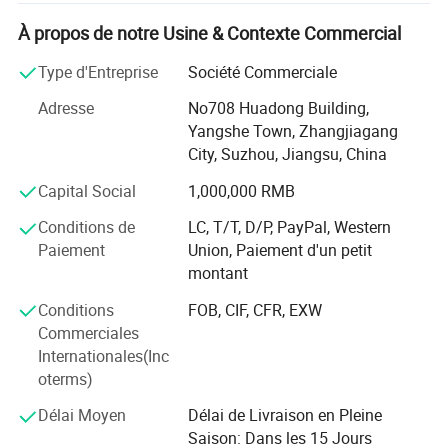
CHANGYUAN FASTENER Co., Ltd" est située dans la ville
de Jiangyin, province de Jiangsu.
À propos de notre Usine & Contexte Commercial
Les produits d'exportation « BOLNUT FASTENER »
Type d'Entreprise
Société Commerciale
incluent différents types et spécifications : TIGES
Adresse
No708 Huadong Building,
FILETÉES, BOULONS HEXAGONAUX, BOULONS À BRIDE,
Yangshe Town, Zhangjiagang
BOULONS À TÊTE BOMBÉE, ÉCROUS HEXAGONAUX,
City, Suzhou, Jiangsu, China
ÉCROUS À BRIDE, ÉCROUS CARRÉS, RONDELLES
PLATES, RONDELLES ÉLASTIQUES, FIXATIONS
Capital Social
1,000,000 RMB
SPÉCIALES ET AUTRES PIÈCES MÉTALLIQUES
Conditions de
LC, T/T, D/P, PayPal, Western
DIVERSES. Selon les normes ANSI/ASME, DIN, BS, AS,
Paiement
Union, Paiement d'un petit
ISO. La classe de résistance des produits est Class4.8, 6.8,
montant
8.8, 10.9, 12.9, Grade2, 5, 8, A325, A194
Conditions
FOB, CIF, CFR, EXW
"fixation BOLNUT" contrôle chaque liaison pour s'assurer
Commerciales
que l'usine peut produire des produits de qualité à congé
Internationales(Inc
élevé, de la matière première au processus de production
oterms)
en stricte conformité avec les procédures et dispose
d'inspecteurs et de tests de bonne qualité, qui prennent un
Délai Moyen
Délai de Livraison en Pleine
contrôle efficace sur le processus de production pour
Saison: Dans les 15 Jours