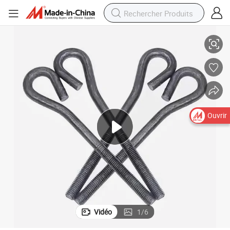
qués zinc, différents types de boulons de fondation
Boulons d&#039;ancrage de type L/type J, boulons en forme de J et L pla
Ouvrir
Vidéo
1
/
6