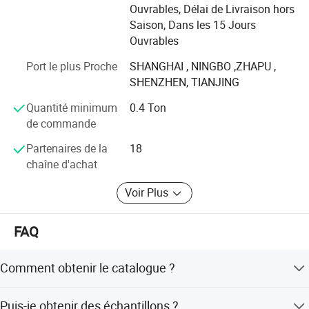
assurer la qualité des produits. Il a réussi à gagner le client
Ouvrables, Délai de Livraison hors
très satisfaisant selon ces processus.
Saison, Dans les 15 Jours
Ouvrables
Nos marchandises ont donc été exportées vers l'Amérique,
le Royaume-Uni, l'Éruope, le Canada, le Mexique, Amérique
Port le plus Proche
SHANGHAI , NINGBO ,ZHAPU ,
centrale et du Sud, Espagne, Australie, Nouvelle-Zélande et
SHENZHEN, TIANJING
Moyen-Orient.
Quantité minimum
0.4 Ton
Bienvenue à nous contacter pour une coopération future,
de commande
votre demande sera très appréciée par nous. Nous vous
Partenaires de la
18
assurons par la réponse rapide et les prix compétitifs
chaîne d'achat
Voir Plus
FAQ
Comment obtenir le catalogue ?
Si vous souhaitez recevoir un catalogue, veuillez indiquer
Puis-je obtenir des échantillons ?