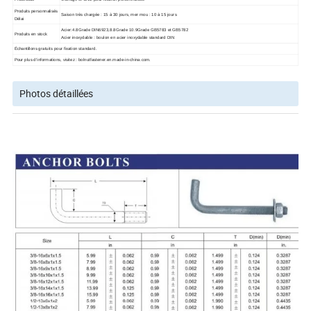
Produits personnalisés
Saison très chargée : 15 à 30 jours, mer mou : 10 à 15 jours
Délai
Acier:4.8Grade DIN6923,8.8Grade 10.9Grade GB5783 et GB5782
Produits en stock
Acier inoxydable : boulon en acier inoxydable standard DIN
Échantillons gratuits pour fixation standard.
Pour plus d'informations, visitez : bolnutfastener.en.made-in-china.com.
Photos détaillées