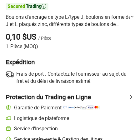

Boulons d'ancrage de type L/type J, boulons en forme de
J et L plaqués zinc, différents types de boulons de
fondation
0,10 $US
/
Pièce
1
Pièce
(MOQ)
Expédition
Frais de port :
Contactez le fournisseur au sujet du
fret et du délai de livraison estimé.
Protection du Trading en Ligne
Garantie de Paiement
Logistique de plateforme
Suivi d'expédition plus clair avec des logistiques prises en charge par 
Service d'Inspection
Inspection préalable à l'expédition optionnelle pour des contrôles de qu
Service après-vente & Gestion des litiges