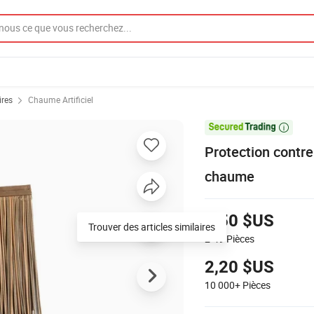
ires
Chaume Artificiel

Protection contre
chaume
2,50 $US
Trouver des articles similaires
2-49
Pièces
2,20 $US
10 000+
Pièces