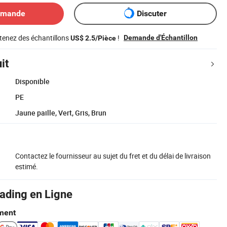
emande
Discuter
tenez des échantillons
!
Demande d'Échantillon
US$ 2.5/Pièce
it
Disponible
PE
Jaune paille, Vert, Gris, Brun
Contactez le fournisseur au sujet du fret et du délai de livraison
estimé.
rading en Ligne
ment