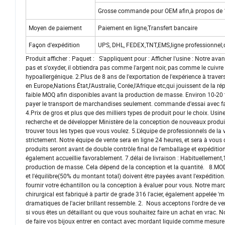
Grosse commande pour OEM afin,à propos de 1 
Moyen de paiement
Paiement en ligne,Transfert bancaire
Façon d'expédition
UPS, DHL, FEDEX,TNT,EMS,ligne professionn
Produit afficher : Paquet : S'appliquent pour : Afficher l'usine : Notre ava
pas et s'oxyder, il obtiendra pas comme l'argent noir, pas comme le cuivre 
hypoallergénique. 2.Plus de 8 ans de l'exportation de l'expérience à tr
en Europe,Nations État,l'Australie, Corée,l'Afrique etc,qui jouissent de la r
faible MOQ afin disponibles avant la production de masse. Environ 10-20 t
payer le transport de marchandises seulement. commande d'essai avec fa
4.Prix de gros et plus que des milliers types de produit pour le choix. Usi
recherche et de développer Ministère de la conception de nouveaux produit
trouver tous les types que vous voulez. 5.L'équipe de professionnels de la 
strictement. Notre équipe de vente sera en ligne 24 heures, et sera à vous
produits seront avant de double contrôle final de l'emballage et expéditi
également accueillie favorablement. 7.délai de livraison : Habituellement
production de masse. Cela dépend de la conception et la quantité. 8.MO
et l'équilibre(50% du montant total) doivent être payées avant l'expéditi
fournir votre échantillon ou la conception à évaluer pour vous. Notre mar
chirurgical est fabriqué à partir de grade 316 l'acier, également appelée 'mar
dramatiques de l'acier brillant ressemble. 2. Nous acceptons l'ordre de 
si vous êtes un détaillant ou que vous souhaitez faire un achat en vrac. No
de faire vos bijoux entrer en contact avec mordant liquide comme mesure du