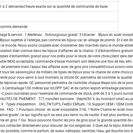
à 2 semaines,l'heure exacte sur la quantité de commande de base
el;comme demandé
ntage & service : 1.Matériau : 'Schirurgicaux grade" 316L'acier. Bijoux en acier inoxyd
Bijoux sujettes à l'allergie, pas comme les bijoux car en alliage de plomb. Et il es
avers le monde. Nous avons coopéré avec d'outremer des marchés dans le monde enti
éputation bien connue dans les bijoux d'affaires de la chaîne. 3.d'échantillons gratuits
ypes d'échantillon gratuit pour nos prêts pour le stock de votre choix,cilent sera 
ible MOQ acceptable, commande d'essai montant soit déduire une fois de lieu afin
ne de première main l'appui des affaires avec de gros prix compétitif,nous avons notr
 tous les saisons,plus de milliers de types de bijoux pour la chaîne de votre choix,
vente pour vous servir à tout moment, la stricte QC permettra de contrôler la qualité 
 de réponse rapide. QC personnel permettra de contrôler chaque étape lors de la prod
on. 6.L'emballage:100 mètres par lot,OPP SAC et de carton export.emballage personna
,1-2 jours ouvrables pour l'exemple de commande de stock, prêt de 3 à 5 jours ouvra
DALITÉS DE PAIEMENT : T/T, transfert bancaire. Dépôt(50 % du montant total) au p
on. 9. Types d'expédition : DHL,TNT,UPS, FedEx EMS,etc. 10.Support OEM / ODM L'ordr
ché : FAQ : 1.Pourquoi choisir en acier inoxydable 316L ? Notre Chaîne en acier ino
ine grade", ce qui signifie qu'il ne sera pas ternir ou de rouille. Il est plus sombre, p
vente en gros ? Oui. Nous pouvons fournir les prix de gros pour la grande quantité 
us contacter directement pour discuter de vos exigences. 3.Quel est le bijou d'entret
 possible, comme le parfum, de sueur, nettoyeur, sanitizer, l'eau, gel douche lors d