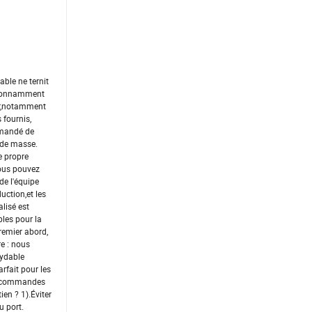
able ne ternit
t étonnamment
er,notamment
 fournis,
demandé de
 de masse.
e propre
vous pouvez
de l'équipe
uction,et les
lisé est
bles pour la
remier abord,
e : nous
xydable
arfait pour les
de commandes
ien ? 1).Éviter
u port.