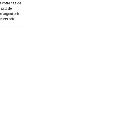
s votre cas de
 prix de
r argent,prix
niers prix