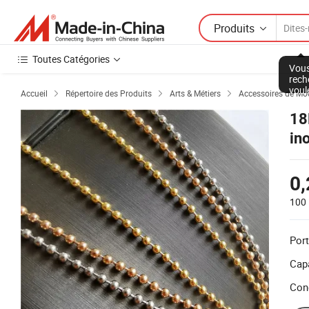
Produits
Toutes Catégories
Vous
rech
voul
Accueil
Répertoire des Produits
Arts & Métiers
Accessoires de Mo



18
in
bi
0,
100 
Port
Capa
Con