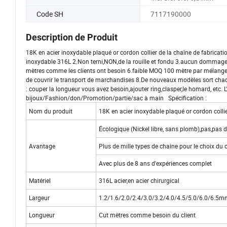
Code SH
7117190000
Description de Produit
18K en acier inoxydable plaqué or cordon collier de la chaîne de fabricatio
inoxydable 316L 2.Non terni,NON,de la rouille et fondu 3.aucun dommage a
mètres comme les clients ont besoin 6.faible MOQ 100 mètre par mélange 
de couvrir le transport de marchandises 8.De nouveaux modèles sort chaq
: couper la longueur vous avez besoin,ajouter ring,clasper,le homard, etc
bijoux/Fashion/don/Promotion/partie/sac à main Spécification :
Nom du produit
18K en acier inoxydable plaqué or cordon collie
Écologique (Nickel libre, sans plomb),pas,pas de
Avantage
Plus de mille types de chaîne pour le choix du c
Avec plus de 8 ans d'expériences complet
Matériel
316L acier,en acier chirurgical
Largeur
1.2/1.6/2.0/2.4/3.0/3.2/4.0/4.5/5.0/6.0/6.5
Longueur
Cut mètres comme besoin du client