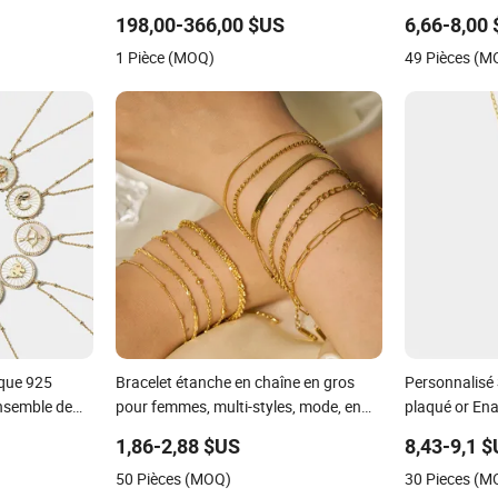
ux
4mm bracelet en moissanite avec
198,00-366,00 $US
6,66-8,00
sertissage en bezel bijoux moissanite
1 Pièce (MOQ)
49 Pièces (M
aque 925
Bracelet étanche en chaîne en gros
Personnalisé 
nsemble de
pour femmes, multi-styles, mode, en
plaqué or En
 Plaqué Or
acier inoxydable, bracelet non
turc Collier à
1,86-2,88 $US
8,43-9,1 
décolorant
femmes homme
50 Pièces (MOQ)
30 Pieces (M