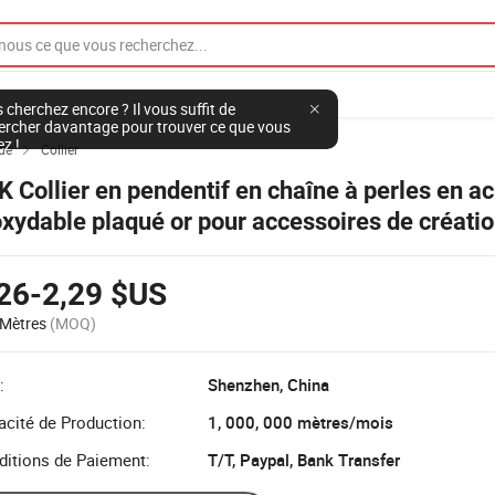
 cherchez encore ? Il vous suffit de
ercher davantage pour trouver ce que vous
ez !
de
Collier

K Collier en pendentif en chaîne à perles en ac
oxydable plaqué or pour accessoires de créati
joux
26-2,29 $US
Mètres
(MOQ)
:
Shenzhen, China
cité de Production:
1, 000, 000 mètres/mois
ditions de Paiement:
T/T, Paypal, Bank Transfer