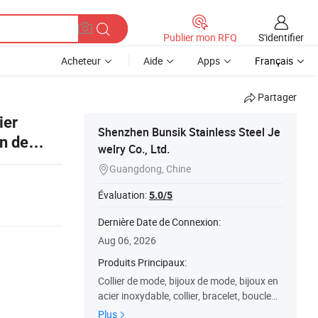
S'identifier
Publier mon RFQ
Acheteur
Aide
Apps
Français
Partager
ier
Shenzhen Bunsik Stainless Steel Je
on de
welry Co., Ltd.
Guangdong, Chine

Évaluation:
5.0/5
Dernière Date de Connexion:
Aug 06, 2026
Produits Principaux:
Collier de mode, bijoux de mode, bijoux en
acier inoxydable, collier, bracelet, boucle
d'oreille, bijoux faits main, accessoires de
Plus