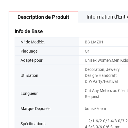
Information d'Entr
Description de Produit
Info de Base
N° de Modèle.
BS-LMZ01
Plaquage
Or
Adapté pour
Unisex,Women,Men,Kids
Décoration, Jewelry
Utilisation
Design/Handcraft
DIY/Party/Festival
Cut Any Meters as Client
Longueur
Request
Marque Déposée
bunsik/oem
1.2/1.6/2.0/2.4/3.0/3.2
Spécifications
4.5/5.0/6.0/6,5 mm