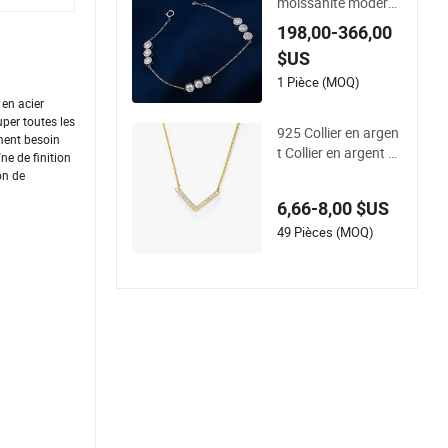
moissanite modern
es et simples 14K en
198,00-366,00
or blanc 4mm brace
$US
let en moissanite av
ec sertissage en bez
1 Pièce (MOQ)
el bijoux moissanite
 en acier
per toutes les
925 Collier en argen
ment besoin
t Collier en argent st
e de finition
erling Collier en cubi
on de
c
6,66-8,00 $US
49 Pièces (MOQ)