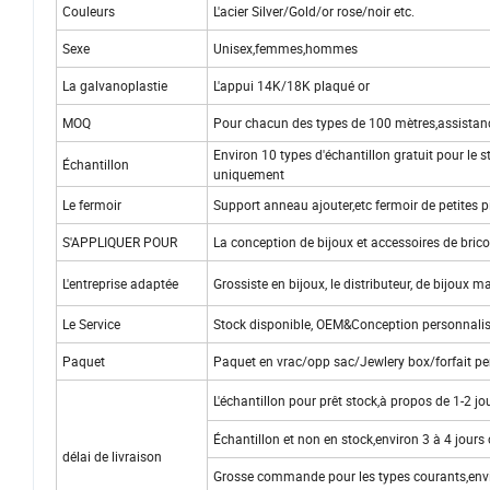
Couleurs
L'acier Silver/Gold/or rose/noir etc.
Sexe
Unisex,femmes,hommes
La galvanoplastie
L'appui 14K/18K plaqué or
MOQ
Pour chacun des types de 100 mètres,assista
Environ 10 types d'échantillon gratuit pour le 
Échantillon
uniquement
Le fermoir
Support anneau ajouter,etc fermoir de petites 
S'APPLIQUER POUR
La conception de bijoux et accessoires de bri
L'entreprise adaptée
Grossiste en bijoux, le distributeur, de bijoux 
Le Service
Stock disponible, OEM&Conception personnalisé
Paquet
Paquet en vrac/opp sac/Jewlery box/forfait pe
L'échantillon pour prêt stock,à propos de 1-2 j
Échantillon et non en stock,environ 3 à 4 jours
délai de livraison
Grosse commande pour les types courants,env