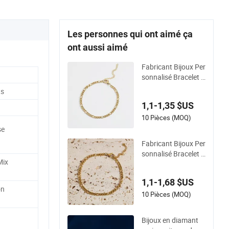
Les personnes qui ont aimé ça
ont aussi aimé
Fabricant Bijoux Per
sonnalisé Bracelet e
n Acier Inoxydable P
ts
laqué Or Non Ternis
1,1-1,35 $US
sant 18K Bijoux
10 Pièces (MOQ)
se
Fabricant Bijoux Per
sonnalisé Bracelet e
Mix
n Acier Inoxydable P
laqué Or Non Ternis
1,1-1,68 $US
sant 2024 18K Bijou
on
x
10 Pièces (MOQ)
Bijoux en diamant