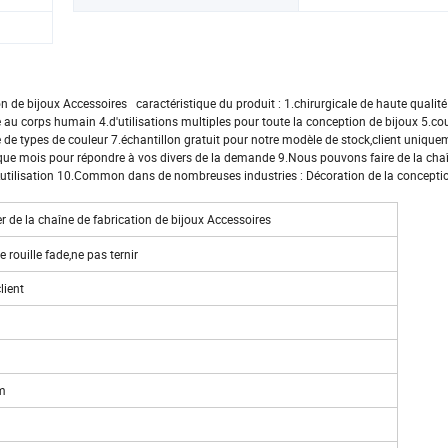
n de bijoux Accessoires caractéristique du produit : 1.chirurgicale de haute qualité
u corps humain 4.d'utilisations multiples pour toute la conception de bijoux 5.cou
de types de couleur 7.échantillon gratuit pour notre modèle de stock,client unique
ue mois pour répondre à vos divers de la demande 9.Nous pouvons faire de la chaîn
. L'utilisation 10.Common dans de nombreuses industries : Décoration de la concepti
r de la chaîne de fabrication de bijoux Accessoires
 rouille fade,ne pas ternir
lient
mm