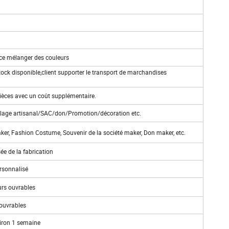
nce mélanger des couleurs
stock disponible,client supporter le transport de marchandises
pièces avec un coût supplémentaire.
colage artisanal/SAC/don/Promotion/décoration etc.
maker, Fashion Costume, Souvenir de la société maker, Don maker, etc.
e de la fabrication
rsonnalisé
ours ouvrables
 ouvrables
iron 1 semaine