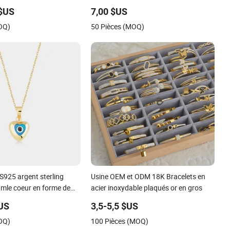
bijoux d'amour infini, cadeau de la
 $US
7,00 $US
Saint-Valentin
OQ)
50 Pièces (MOQ)
S925 argent sterling
Usine OEM et ODM 18K Bracelets en
amle coeur en forme de
acier inoxydable plaqués or en gros
 pendentif oeil de mal pour
$US
3,5-5,5 $US
s bijoux collier Bijoux
OQ)
100 Pièces (MOQ)