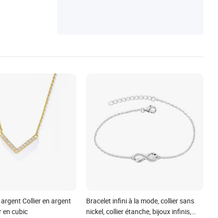
bijoux, collier à superposer, chaîne de bijou
x
 argent Collier en argent
Bracelet infini à la mode, collier sans
er en cubic
nickel, collier étanche, bijoux infinis,