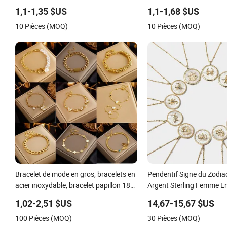
Ternissant 18K Bijoux
Ternissant 2024 18K Bijo
1,1-1,35 $US
1,1-1,68 $US
10 Pièces (MOQ)
10 Pièces (MOQ)
Bracelet de mode en gros, bracelets en
Pendentif Signe du Zodi
acier inoxydable, bracelet papillon 18K,
Argent Sterling Femme E
bracelet en chaîne plaqué or argent
Bijoux Fins Personnalisé
1,02-2,51 $US
14,67-15,67 $US
Collier CZ Zodiaque
100 Pièces (MOQ)
30 Pièces (MOQ)