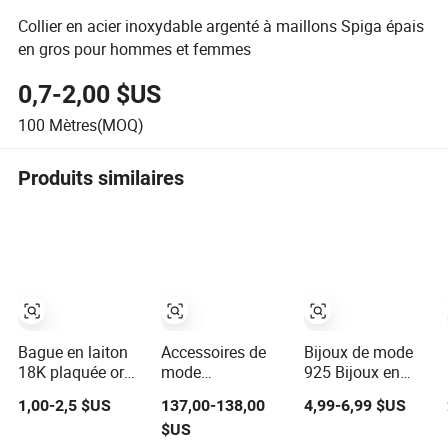
Collier en acier inoxydable argenté à maillons Spiga épais
en gros pour hommes et femmes
0,7-2,00 $US
100
Mètres(MOQ)
Produits similaires
Bague en laiton
Accessoires de
Bijoux de mode
18K plaquée or
mode
925 Bijoux en
avec une chaîne
personnalisés de
argent sterling
1,00-2,5 $US
137,00-138,00
4,99-6,99 $US
lourde et un
haute qualité 18K
antique (SC8098)
$US
pendentif, bague
Or 925 Argent