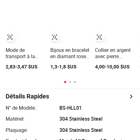
d'index, bijoux de
sterling Bijoux
mode
Hip Hop Bracelet
Chaîne en
maillons cubains
Collier Joaillerie
Mode de
Bijoux en bracelet
Collier en argent
transport à la
en diamant rose
avec pierre
lumière,
gold avec pierre
précieuse topaze
2,83-3,47 $US
1,3-1,8 $US
4,00-10,00 $US
collocation,
précieuse 14K
bleue, bijou de
boucles d'oreilles
18K
mode
en forme de
goutte,
fournitures pour
Détails Rapides
la fabrication de
bijoux
N° de Modèle.:
BS-HLL01
Matériel:
304 Stainless Steel
Plaquage:
304 Stainless Steel