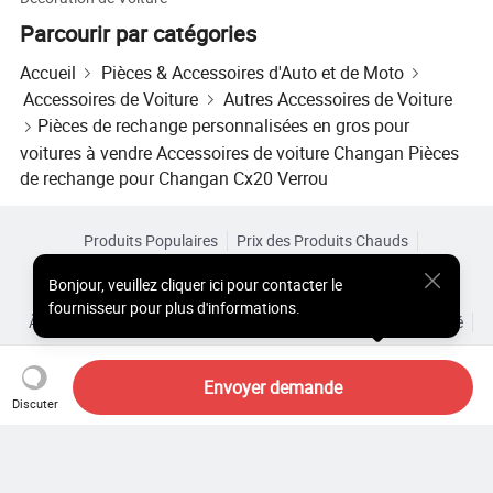
Parcourir par catégories
Accueil
Pièces & Accessoires d'Auto et de Moto
Accessoires de Voiture
Autres Accessoires de Voiture
Pièces de rechange personnalisées en gros pour
voitures à vendre Accessoires de voiture Changan Pièces
de rechange pour Changan Cx20 Verrou
Produits Populaires
Prix des Produits Chauds
Produits Chauds en Gros
Acheteur Vedette de
Site PC
Bonjour
,
veuillez cliquer ici pour contacter le
Aperçus
fournisseur pour plus d'informations.
À Propos de
Accord d’Utilisateur
Politique de Confidentialité
Contact
Copyright © 2026 Focus Technology Co., Ltd. All Rights Reserved
Envoyer demande
Discuter
Vous cherchez encore ? Il vous
suffit de rechercher davantage