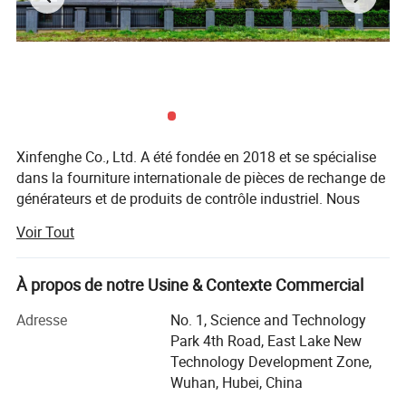
le test de qualité 1 pièce , commande normale 50 pièces pour une
commande avec des modèles mixtes . Q6:Quelles sont vos
conditions de paiement ? Nous pouvons accepter T/T , LC, Trade
assurance, Western Union, Paypal, MoneyGram ect. Q7 : comment
emballer ? Nous embaltons les produits selon votre commande ou
selon à vos besoins
Xinfenghe Co., Ltd. A été fondée en 2018 et se spécialise
dans la fourniture internationale de pièces de rechange de
générateurs et de produits de contrôle industriel. Nous
travaillons en étroite collaboration avec un réseau de
Voir Tout
fabricants qualifiés en Chine, offrant à nos clients du
monde entier des produits fiables et des prix compétitifs.
À propos de notre Usine & Contexte Commercial
Notre gamme de produits principale comprend des
contrôleurs de générateur, des régulateurs de tension
Adresse
No. 1, Science and Technology
automatiques (AVRs), des solénoïdes d'arrêt, des capteurs,
Park 4th Road, East Lake New
des contrôleurs ATS, des panneaux de commande,
Technology Development Zone,
pompes à eau, compteurs et autres composants
Wuhan, Hubei, China
électriques et mécaniques liés à l'alternateur.