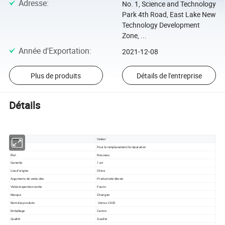
Adresse
:
No. 1, Science and Technology
Park 4th Road, East Lake New
Technology Development
Zone, ...
Année d'Exportation
:
2021-12-08
Plus de produits
Détails de l'entreprise
Détails
Élément
Valeur
Objectif
Pour le remplacement/la réparation
État
Nouveau
Garantie
1 an
Lieu d'origine
Chine
Arguments de vente clés
Productivité élevée
Vidéo-inspection-sortie
Fourni
Marque
Changan
Nom des produits
Verrou CX20
Emballage
Carton
Qualité
Qualité