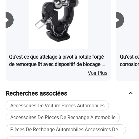
repose sur la confiance, le professionnalisme et la réussite
mutuelle. Nous nous engageons à fournir une
communication rapide, un service fiable et une assistance
continue à nos clients du monde entier.
Que vous soyez un distributeur, un grossiste, un
fournisseur de services de réparation ou un utilisateur
final, Xinfenghe se consacre à être votre partenaire de
Qu'est-ce que attelage à pivot à rotule forgé
Qu'est-ce
confiance pour les pièces de rechange de générateur et les
de remorque 8t avec dispositif de blocage de
corrosio
solutions de contrôle industriel.
boule de remorquage Crochet boulon
Voir Plus
réglable
Recherches associées
Accessoires De Voiture Pièces Automobiles
Accessoires De Pièces De Rechange Automobile
Pièces De Rechange Automobiles Accessoires De Voiture