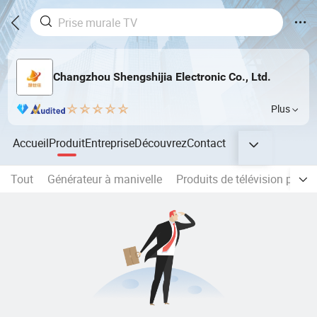
Changzhou Shengshijia Electronic Co., Ltd.
Plus
Accueil
Produit
Entreprise
Découvrez
Contact
Tout
Générateur à manivelle
Produits de télévision par sa