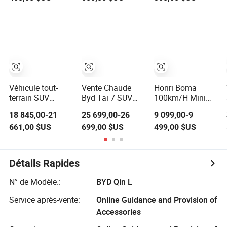
Geely Star Wish,
d'usine bon
prix en Chine,
marché, véhicule
voiture électrique
à énergie
pure à énergie
nouvelle à faible
nouvelle
vitesse, voiture à
quatre roues
adaptée pour
l'Europe
Véhicule tout-
Vente Chaude
Honri Boma
terrain SUV
Byd Tai 7 SUV
100km/H Mini
électrique pur Byd
2025 Nouveau
Voiture Adulte 4
18 845,00-21
25 699,00-26
9 099,00-9
Equation Leopard
Modèle
Siège 4 Roues
661,00 $US
699,00 $US
499,00 $US
Titane 3 Véhicule
Fangchengbao
Véhicule
à énergie
Léopard Titane 7
Électrique Pas
nouvelle
avec Hybride
Cher Voiture de
propulsion arrière
Rechargeable
Sport Chinoise
Détails Rapides
traction intégrale
Direction Gauche
Longue Portée
conduite
Voiture Électrique
Mini Voiture
N° de Modèle.:
BYD Qin L
intelligente
Électrique
voiture
Service après-vente:
Online Guidance and Provision of
d'occasion
Accessories