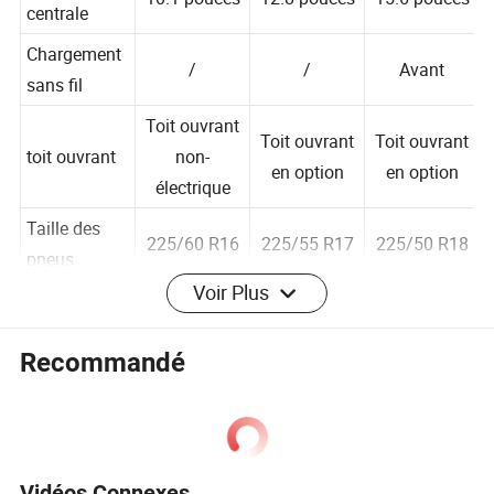
Commande
10.1 pouces
12.8 pouces
15.6 pouces
centrale
Chargement
/
/
Avant
sans fil
Toit ouvrant
Toit ouvrant
Toit ouvrant
toit ouvrant
non-
en option
en option
électrique
Taille des
225/60 R16
225/55 R17
225/50 R18
Voir Plus
pneus
accélération
Recommandé
de 0 à 100
7.9 s
7.5 s
7.5 s
km/h.
Consommati
11.1
13.6
13.6
on
kWh/100 km
kWh/100 km
kWh/100 km
Vidéos Connexes