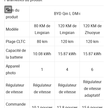
Nom du
BYD Qin L DM-i
produit
80 KM de
120 KM de
120 KM de
Modèle
Lingxian
Lingxian
Zhuoyue
Plage CLTC
80 km
120 km
120 km
Capacité de
10.08 kWh
15.87 kWh
15.87 kWh
la batterie
Appareil
1
4
6
photo
Régulateur
Régulateur
Régulateur
Régulateur
de vitesse
de vitesse
de vitesse
de vitesse
adaptatif