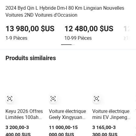
2024 Byd Qin L Hybride Dm-I 80 Km Lingxian Nouvelles
Voitures 2ND Voitures d'Occasion
13 980,00 $US
12 480,00 $US
12 
1-9
Pièces
10-99
Pièces
≥100
Produits similaires
Keyu 2026 Offres
Voiture électrique
Voiture électrique
Limitées 100ah
Geely Xingyuan
mini EV Jinpeng
Batterie 4-Wheel
de haute
avec EEC,
3 200,00-3
11 000,00-15
3 165,00-3
Voiture Électrique
performance,
véhicules petits
400,00 $US
000,00 $US
300,00 $US
Mini pour Adulte
petite et mini,
en gros à prix