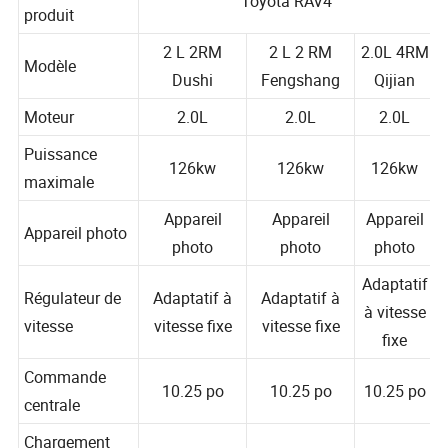
Nom du
Toyota RAV4
produit
2 L 2RM
2 L 2 RM
2.0L 4RM
Modèle
Dushi
Fengshang
Qijian
Moteur
2.0L
2.0L
2.0L
Puissance
126kw
126kw
126kw
maximale
Appareil
Appareil
Appareil
Appareil photo
photo
photo
photo
Adaptatif
Régulateur de
Adaptatif à
Adaptatif à
à vitesse
vitesse
vitesse fixe
vitesse fixe
fixe
Commande
10.25 po
10.25 po
10.25 po
centrale