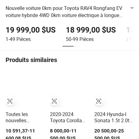
Nouvelle voiture 0km pour Toyota RAV4 Rongfang EV
voiture hybride 4WD 0km voiture électrique à longue
portée voiture nouvelle énergie voiture d'occasion
19 999,00 $US
18 999,00 $US
17 
1-49
Pièces
50-99
Pièces
≥100
Produits similaires
Toutes les
2020-2024
2024 Hyunda-I
nouvelles
Toyota Corolla
Sonata 1.5t 2.0t
voitures à
1.2t 1.5L 1.8L
8-Speed
10 591,37-11
8 000,00-11
20 500,00-25
essence GAC
Berline Hybride
Automatique 4-
600,08 $US
500,00 $US
500,00 $US
Trumpchi GS8
Voiture
Door 5-Seater