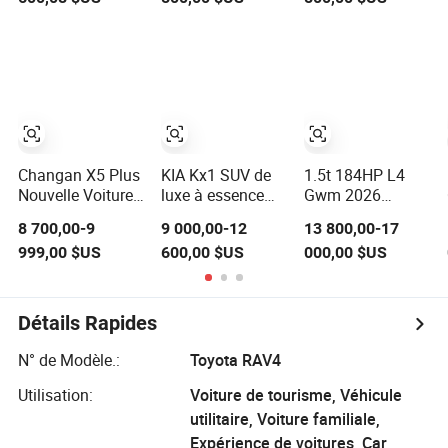
Modèle véhicule
d'Occasion
Berline
à carburant
Voiture à
intermédiaire à
Carburant
trois portes à
Essence Camry
deux roues
Prado Corolla
motrices véhicule
Cross Levin
à essence
Frontlander
Honda Auto
Changan X5 Plus
KIA Kx1 SUV de
1.5t 184HP L4
Seconde Main
Nouvelle Voiture
luxe à essence
Gwm 2026
RAV4 Véhicule
à Essence 5
avec boîte de
Nouveau Grand
8 700,00-9
9 000,00-12
13 800,00-17
Sièges SUV
vitesses
Chien Voiture à
999,00 $US
600,00 $US
000,00 $US
Véhicule à
automatique de
Essence SUV
Essence 1.5t DCT
haute qualité 5-
Haval Véhicules
Door 5-Seater
sièges en cuir
Détails Rapides
véhicules
d'occasion prix
N° de Modèle.:
Toyota RAV4
bas
Utilisation:
Voiture de tourisme, Véhicule
utilitaire, Voiture familiale,
Expérience de voitures, Car