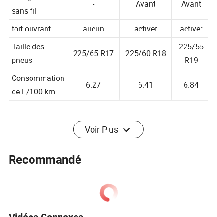
Chargement
-
Avant
Avant
sans fil
toit ouvrant
aucun
activer
activer
Taille des
225/55
225/65 R17
225/60 R18
pneus
R19
Consommation
6.27
6.41
6.84
de L/100 km
Profil de l'entreprise
Voir Plus
Chengdu Gezhu automobile Sales Co.,.Ltd
Gezhu automobile est une entreprise professionnelle de
Recommandé
commerce extérieur de l'automobile qui s'engage à
promouvoir des voitures fabriquées en Chine de haute
qualité sur le marché mondial.
La société est située à Chengdu, en Chine, avec un