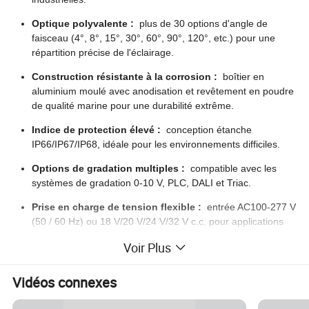
Optique polyvalente :
plus de 30 options d'angle de
faisceau (4°, 8°, 15°, 30°, 60°, 90°, 120°, etc.) pour une
répartition précise de l'éclairage.
Construction résistante à la corrosion :
boîtier en
aluminium moulé avec anodisation et revêtement en poudre
de qualité marine pour une durabilité extrême.
Indice de protection élevé :
conception étanche
IP66/IP67/IP68, idéale pour les environnements difficiles.
Options de gradation multiples :
compatible avec les
systèmes de gradation 0-10 V, PLC, DALI et Triac.
Prise en charge de tension flexible :
entrée AC100-277 V
(50 / 60 Hz) ou 18 V/20 V/24 V/32 V c.c. pour applications
polyvalentes.
Voir Plus
Puces LED Premium :
équipées de LED Cree, Luxeon ou
Bridgelux SMD3030/5050 pour un rendement élevé et une
Vidéos connexes
longue durée de vie.