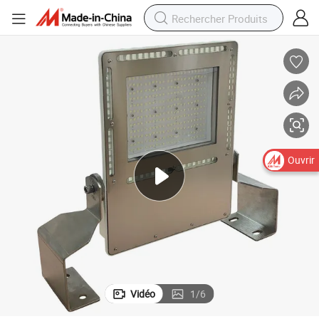
Ouvrir
Vidéo
1
/
6