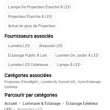
Lampe De Projecteur Étanche À LED
Spécifications générales
200 W.
Projecteur Étanche À LED
OEM et ODM
Accepter
personnalisés
Achat en gros de Projecteur
Exemple
Accepter
Fournisseurs associés
Marque commerciale
Boyuan Lighting ou OEM
Lumière LED
Ampoule LED
Pays d'origine
Chine
Éclairage Public À Led
Lumière De Jardin À LED
Principales caractéristiques et avantages
Lumière LED Extérieure
Lampe À LED
Catégories associées
Projecteur (Floodlight)
,
Lumière du Tunnel LED
,
Autre Éclairage
Extérieur
Parcourir par catégories
Accueil
Luminaire & Éclairage
Éclairage Extérieur
LED
Projecteur LED