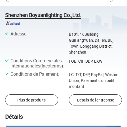
Shenzhen Boyuanlighting Co.,Ltd.
Adresse
:
B101, 16Building,
GuiFangYuan, DaFen, Buji
Town, Longgang District,
Shenzhen
Conditions Commerciales
FOB, CIF, DDP, EXW
Internationales(Incoterms)
:
Conditions de Paiement
:
LC, T/T, D/P, PayPal, Western
Union, Paiement d'un petit
montant
Plus de produits
Détails de l'entreprise
Détails