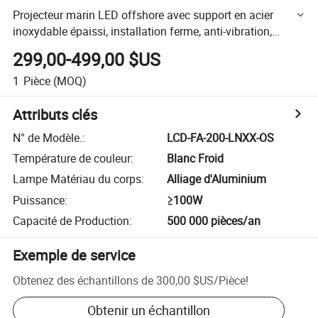
Projecteur marin LED offshore avec support en acier
inoxydable épaissi, installation ferme, anti-vibration,
résistant à la corrosion, livraison rapide
299,00-499,00 $US
1
Pièce
(MOQ)
Attributs clés
N° de Modèle.
:
LCD-FA-200-LNXX-OS
Température de couleur
:
Blanc Froid
Lampe Matériau du corps
:
Alliage d'Aluminium
Puissance
:
≥100W
Capacité de Production
:
500 000 pièces/an
Exemple de service
Obtenez des échantillons de
300,00 $US
/
Pièce
!
Obtenir un échantillon