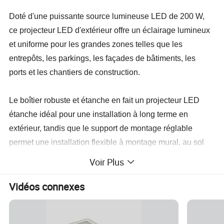
Doté d'une puissante source lumineuse LED de 200 W,
ce projecteur LED d'extérieur offre un éclairage lumineux
et uniforme pour les grandes zones telles que les
entrepôts, les parkings, les façades de bâtiments, les
ports et les chantiers de construction.
Le boîtier robuste et étanche en fait un projecteur LED
étanche idéal pour une installation à long terme en
extérieur, tandis que le support de montage réglable
permet une installation flexible à montage mural, au sol
ou sur poteau.
Voir Plus
Ce projecteur LED industriel associe luminosité élevée,
Vidéos connexes
économies d'énergie et longue durée de vie, ce qui
permet aux utilisateurs de remplacer les lampes aux