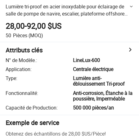
Lumière tri-proof en acier inoxydable pour éclairage de
salle de pompe de navire, escalier, plateforme offshore
IP65 Ik10 600mm 1200mm
28,00-92,00 $US
50
Pièces
(MOQ)
Attributs clés
N° de Modèle.
:
LineLux-600
Application
:
Centrale électrique
Type
:
Lumière anti-
éblouissement Tri-proof
Fonctionnalité
:
Anti-corrosion, Étanche à la
poussière, Imperméable
Capacité de Production
:
500 000 pièces/an
Exemple de service
Obtenez des échantillons de
28,00 $US
/
Pièce
!