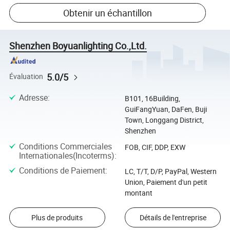
Obtenir un échantillon
Shenzhen Boyuanlighting Co.,Ltd.
5.0/5
Évaluation
Adresse
:
B101, 16Building,
GuiFangYuan, DaFen, Buji
Town, Longgang District,
Shenzhen
Conditions Commerciales
FOB, CIF, DDP, EXW
Internationales(Incoterms)
:
Conditions de Paiement
:
LC, T/T, D/P, PayPal, Western
Union, Paiement d'un petit
montant
Plus de produits
Détails de l'entreprise