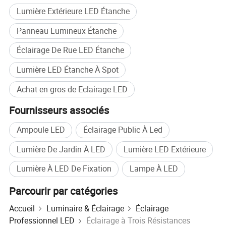
Lumière Extérieure LED Étanche
OEM et ODM
Accepter
personnalisés
Panneau Lumineux Étanche
Exemple
Accepter
Éclairage De Rue LED Étanche
Marque commerciale
Boyuan Lighting ou OEM
Lumière LED Étanche À Spot
Pays d'origine
Chine
Achat en gros de Eclairage LED
Principales caractéristiques et avantages
Fournisseurs associés
Ampoule LED
Éclairage Public À Led
Lumière De Jardin À LED
Lumière LED Extérieure
Lumière À LED De Fixation
Lampe À LED
Parcourir par catégories
Accueil
Luminaire & Éclairage
Éclairage
Professionnel LED
Éclairage à Trois Résistances