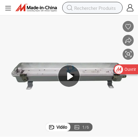
Ouvrir
Vidéo
1
/
6