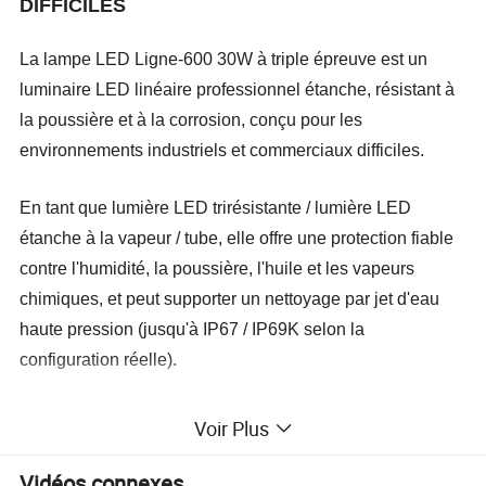
DIFFICILES
La lampe LED Ligne-600 30W à triple épreuve est un
luminaire LED linéaire professionnel étanche, résistant à
la poussière et à la corrosion, conçu pour les
environnements industriels et commerciaux difficiles.
En tant que lumière LED trirésistante / lumière LED
étanche à la vapeur / tube, elle offre une protection fiable
contre l'humidité, la poussière, l'huile et les vapeurs
chimiques, et peut supporter un nettoyage par jet d'eau
haute pression (jusqu'à IP67 / IP69K selon la
configuration réelle).
Doté d'un boîtier robuste et d'un diffuseur résistant aux
Voir Plus
chocs, cet éclairage LED tri-Proof fournit un éclairage sûr
Vidéos connexes
et économe en énergie pour les usines, les entrepôts, les