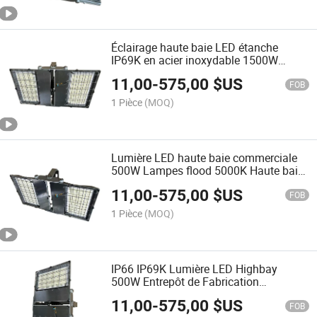
Éclairage haute baie LED étanche
IP69K en acier inoxydable 1500W
projecteurs haute baie
11,00
-
575,00
$US
FOB
1 Pièce
(MOQ)
Lumière LED haute baie commerciale
500W Lampes flood 5000K Haute baie
(IP69K)
11,00
-
575,00
$US
FOB
1 Pièce
(MOQ)
IP66 IP69K Lumière LED Highbay
500W Entrepôt de Fabrication
Alimentaire Lumières Industrielles
11,00
-
575,00
$US
Intérieures Extérieures 100-277V 75000
FOB