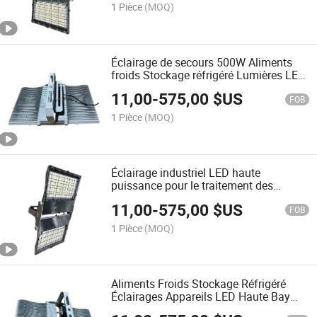
Lumens
1 Pièce
(MOQ)
Éclairage de secours 500W Aliments
froids Stockage réfrigéré Lumières LED
haute baie 150lm/W IP69K Étanche
11,00
-
575,00
$US
IP69K Construction en acier inoxydable
FOB
5000K Haute luminosité 75, 000lm
1 Pièce
(MOQ)
Éclairage industriel LED haute
puissance pour le traitement des
aliments 150lm/W Éclairage de haute
11,00
-
575,00
$US
baie 500W 220V 50/60Hz
FOB
1 Pièce
(MOQ)
Aliments Froids Stockage Réfrigéré
Éclairages Appareils LED Haute Bay
30000 Lumen Projecteur 200W IP69K