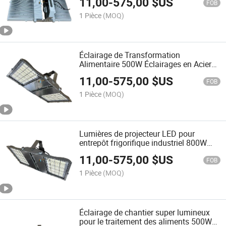
11,00
-
575,00
$US
220V Acier Inoxydable Nz Sst316
FOB
Construction
1 Pièce
(MOQ)
Éclairage de Transformation
Alimentaire 500W Éclairages en Acier
Inoxydable Propres et Clairs Étanches
11,00
-
575,00
$US
IP67 IP69K Lumière Haute Baie
FOB
150lm/W Projecteur LED pour la
1 Pièce
(MOQ)
Sécurité
Lumières de projecteur LED pour
entrepôt frigorifique industriel 800W
luminaires de haute baie IP69K (acier
11,00
-
575,00
$US
inoxydable)
FOB
1 Pièce
(MOQ)
Éclairage de chantier super lumineux
pour le traitement des aliments 500W