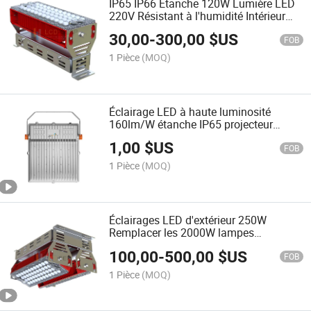
IP65 IP66 Étanche 120W Lumière LED
220V Résistant à l'humidité Intérieur
Extérieur 5000K Lumière de projecteur
30,00
-
300,00
$US
LED pour étables de vaches laitières
FOB
150lm/W Dali ou capteur de
1 Pièce
(MOQ)
mouvement 1-10V Dimmable
Éclairage LED à haute luminosité
160lm/W étanche IP65 projecteur
extérieur 220V 6500K lampes de travail
1,00
$US
100W 5 garantie de plusieurs années
FOB
pour solution d'éclairage industriel
1 Pièce
(MOQ)
Éclairages LED d'extérieur 250W
Remplacer les 2000W lampes
halogènes à projecteur Efficacité
100,00
-
500,00
$US
lumineuse 145lm/W projecteur
FOB
1 Pièce
(MOQ)