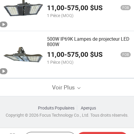
LED haute puissance 150lm/W
11,00
-
575,00
$US
Projecteur de travail pour chambre
FOB
froide (lumière froide 6500K)
1 Pièce
(MOQ)
500W IP69K Lampes de projecteur LED
800W
11,00
-
575,00
$US
FOB
1 Pièce
(MOQ)
Voir Plus
Produits Populaires
Aperçus
Copyright © 2026 Focus Technology Co., Ltd. Tous droits réservés.