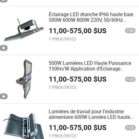
Éclairage LED étanche IP66 haute baie
500W 600W 800W 220V, 50/60Hz
(acier inoxydable)
11,00
-
575,00
$US
FOB
1 Pièce
(MOQ)
500W Lumières LED Haute Puissance
150lm/W Application d'Éclairage
Intérieur Projecteur Haute Baie IP69K
11,00
-
575,00
$US
Nettoyage Étanche IP67 pour Éclairage
FOB
de Transformation Alimentaire
1 Pièce
(MOQ)
Lumières de travail pour l'industrie
alimentaire 600W Lumière LED haute
baie pour stockage à froid 6500K pour
11,00
-
575,00
$US
la sécurité
FOB
1 Pièce
(MOQ)