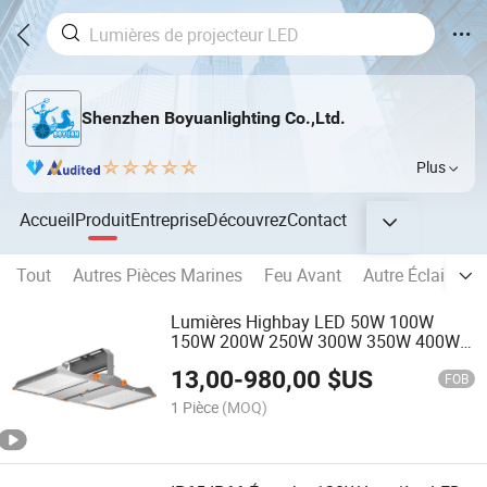
Shenzhen Boyuanlighting Co.,Ltd.
Plus
Accueil
Produit
Entreprise
Découvrez
Contact
Tout
Autres Pièces Marines
Feu Avant
Autre Éclairage 
Lumières Highbay LED 50W 100W
150W 200W 250W 300W 350W 400W
450W 500W
13,00
-
980,00
$US
FOB
1 Pièce
(MOQ)