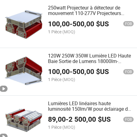
250watt Projecteur à détecteur de
mouvement 110-277V Projecteurs
d'entrepôt étanches IP65
100,00
-
500,00
$US
FOB
1 Pièce
(MOQ)
120W 250W 350W Lumière LED Haute
Baie Sortie de Lumens 18000lm-
52500lm Lumières Inondation
100,00
-
500,00
$US
Industrielles de Site de Travail 100-
FOB
277V 50/60Hz Royaume-Uni
1 Pièce
(MOQ)
Lumières LED linéaires haute
luminosité 150lm/W pour éclairage de
grange à bestiaux, cadre en acier
89,00
-
2 500,00
$US
inoxydable 220V 50Hz Royaume-Uni
FOB
1 Pièce
(MOQ)