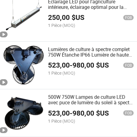
Éclairage LED pour l'agriculture
intérieure, éclairage optimal pour la
croissance, éclairages extérieurs 630W
250,00
$US
100-305VAC 50/60Hz 1-10V Dimming
FOB
IP65 projecteur
1 Pièce
(MOQ)
Lumières de culture à spectre complet
750W Étanche IP66 Lumière de haute
baie
523,00
-
980,00
$US
FOB
1 Pièce
(MOQ)
500W 750W Lampes de culture LED
avec puce de lumière du soleil à spectre
complet Tension d'entrée 220V
523,00
-
980,00
$US
FOB
1 Pièce
(MOQ)