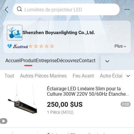
Shenzhen Boyuanlighting Co.,Ltd.
Plus
Accueil
Produit
Entreprise
Découvrez
Contact
Tout
Autres Pièces Marines
Feu Avant
Autre Éclairage 
Éclairage LED Linéaire Slim pour la
Culture 300W 220V 50/60Hz Étanche
IP65 pour Lampes de Croissance en
250,00
$US
Serre Commerciale Éclairage Horticole
FOB
1 Pièce
(MOQ)