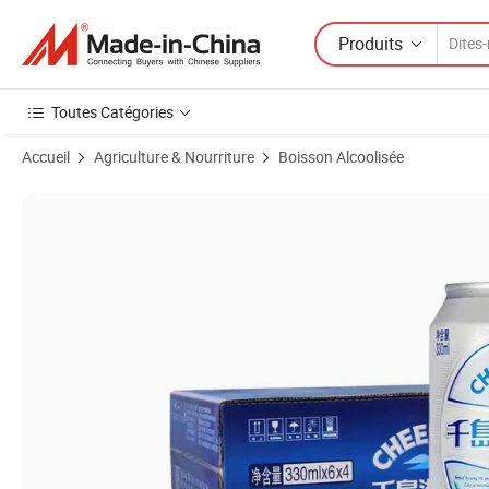
Produits
Toutes Catégories
Accueil
Agriculture & Nourriture
Boisson Alcoolisée
Images du produit de Bière Pale Ale 330ml Canette 3.1%Abv Boisson à