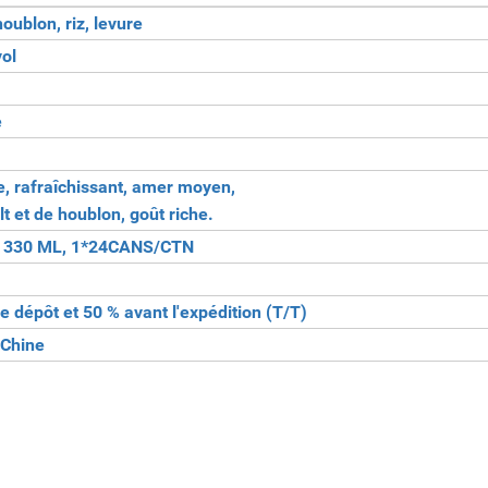
houblon, riz, levure
vol
e
e, rafraîchissant, amer moyen,
t et de houblon, goût riche.
 330 ML, 1*24CANS/CTN
 dépôt et 50 % avant l'expédition (T/T)
 Chine