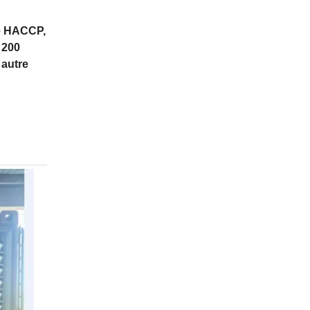
me HACCP,
 200
 autre