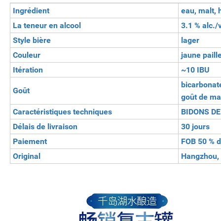
Ingrédient
eau, malt, 
La teneur en alcool
3.1 % alc./
Style bière
lager
Couleur
jaune paill
Itération
~10 IBU
bicarbonat
Goût
goût de mal
Caractéristiques techniques
BIDONS DE
Délais de livraison
30 jours
Paiement
FOB 50 % de
Original
Hangzhou,