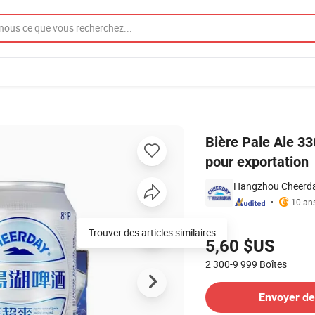
 base de malt pour exportation
Bière Pale Ale 3
pour exportation
Hangzhou Cheerday
10 an
Tarifs
Trouver des articles similaires
5,60 $US
2 300-9 999
Boîtes
Contacter le Fournisseur
Envoyer d