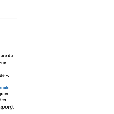
eure du
ucun
,
nde
».
nnels
ques
 des
apon).