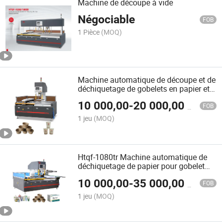
Machine de découpe à vide
Négociable
FOB
1 Pièce
(MOQ)
Machine automatique de découpe et de
déchiquetage de gobelets en papier et
en carton
10 000,00
-
20 000,00
$US
FOB
1 jeu
(MOQ)
Htqf-1080tr Machine automatique de
déchiquetage de papier pour gobelet
avec bras robotique
10 000,00
-
35 000,00
$US
FOB
1 jeu
(MOQ)