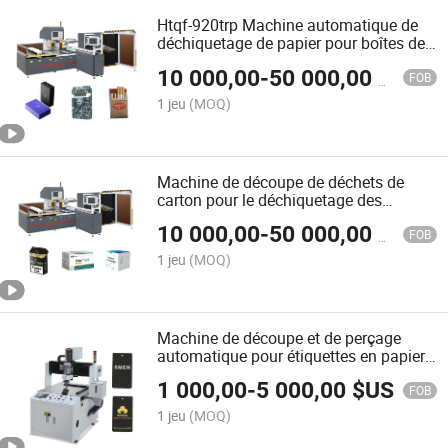
Htqf-920trp Machine automatique de
déchiquetage de papier pour boîtes de
cigarettes, emballages de vin, boîtes
10 000,00
-
50 000,00
$US
cosmétiques
FOB
1 jeu
(MOQ)
Machine de découpe de déchets de
carton pour le déchiquetage des
déchets de papier
10 000,00
-
50 000,00
$US
FOB
1 jeu
(MOQ)
Machine de découpe et de perçage
automatique pour étiquettes en papier
à trou unique
1 000,00
-
5 000,00
$US
FOB
1 jeu
(MOQ)