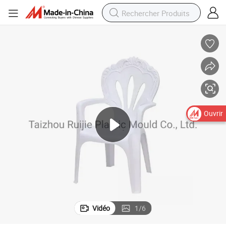
Ouvrir
Vidéo
1
/
6